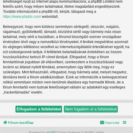
lehetőséget nyújt az internet alapú kommunikációra; a phpBB Limited nem
felelős azért, hogy milyen tartalmakat, illetve magatartást engedélyezünk.
További információért a phpBB-ről, kérjük, látogasd meg a
https://www.phpbb.com/
weboldalt.
Beleegyezel, hogy nem küldesz semmilyen sértegető, obszcén, vulgáris,
rágalmazó, gyűlöletkeltő, támadó, közízlést sértő vagy bármely más olyan
tartalmat, mely sérti a hazádban, a fórumot kiszolgáló szerver országában
érvényben lévő vagy a nemzetközi törvényeket. A fentiek megsértése azonnali
és végleges kitiltáshoz vezethet az internetszolgáltatód értesítésével együtt, ha
ezt szükségesnek tartjuk. A feltételek betartatásának érdekében az összes
hozzászóláshoz tartozó IP-címet tároljuk. Elfogadod, hogy a fórum
fenntartóinak jogukban áll eltávolítani, szerkeszteni a hozzászólásaid vagy
lezárni az általad nyitott témákat, amennyiben úgy ítélik meg, hogy ez
szükséges. Mint felhasználó, elfogadod, hogy bármely adat, melyet megadsz,
tárolásra kerül a fórum adatbázisában. Ezek az információk a beleegyezésed
nélkül semmilyen módon nem kerülnek átadásra egy harmadik félnek, de a
fórum fenntartói nem tudnak felelősséget vállalni az adatokért egy esetleges
„hackertámadás” esetén.
Fórum kezdőlap
Kapcsolat
Powered by
phpBB
® Forum Software © phpBB Limited