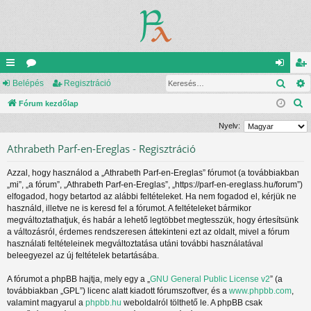
Kere
yo
Belépés
ór
Regisztráció
el
eg
K
rs
Fórum kezdőlap
u
ép
is
e
lin
m
és
ztr
Nyelv:
r
ke
ok
ác
Athrabeth Parf-en-Ereglas - Regisztráció
e
s
k
ió
Azzal, hogy használod a „Athrabeth Parf-en-Ereglas” fórumot (a továbbiakban
é
„mi”, „a fórum”, „Athrabeth Parf-en-Ereglas”, „https://parf-en-ereglass.hu/forum”)
s
elfogadod, hogy betartod az alábbi feltételeket. Ha nem fogadod el, kérjük ne
használd, illetve ne is keresd fel a fórumot. A feltételeket bármikor
megváltoztathatjuk, és habár a lehető legtöbbet megtesszük, hogy értesítsünk
a változásról, érdemes rendszeresen áttekinteni ezt az oldalt, mivel a fórum
használati feltételeinek megváltoztatása utáni további használatával
beleegyezel az új feltételek betartásába.
A fórumot a phpBB hajtja, mely egy a „
GNU General Public License v2
” (a
továbbiakban „GPL”) licenc alatt kiadott fórumszoftver, és a
www.phpbb.com
,
valamint magyarul a
phpbb.hu
weboldalról tölthető le. A phpBB csak