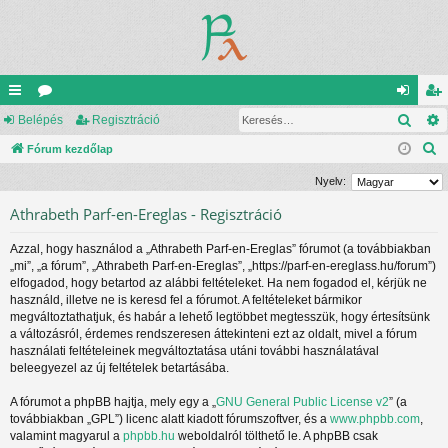
Kere
yo
Belépés
ór
Regisztráció
el
eg
K
rs
Fórum kezdőlap
u
ép
is
e
lin
m
és
ztr
Nyelv:
r
ke
ok
ác
Athrabeth Parf-en-Ereglas - Regisztráció
e
s
k
ió
Azzal, hogy használod a „Athrabeth Parf-en-Ereglas” fórumot (a továbbiakban
é
„mi”, „a fórum”, „Athrabeth Parf-en-Ereglas”, „https://parf-en-ereglass.hu/forum”)
s
elfogadod, hogy betartod az alábbi feltételeket. Ha nem fogadod el, kérjük ne
használd, illetve ne is keresd fel a fórumot. A feltételeket bármikor
megváltoztathatjuk, és habár a lehető legtöbbet megtesszük, hogy értesítsünk
a változásról, érdemes rendszeresen áttekinteni ezt az oldalt, mivel a fórum
használati feltételeinek megváltoztatása utáni további használatával
beleegyezel az új feltételek betartásába.
A fórumot a phpBB hajtja, mely egy a „
GNU General Public License v2
” (a
továbbiakban „GPL”) licenc alatt kiadott fórumszoftver, és a
www.phpbb.com
,
valamint magyarul a
phpbb.hu
weboldalról tölthető le. A phpBB csak