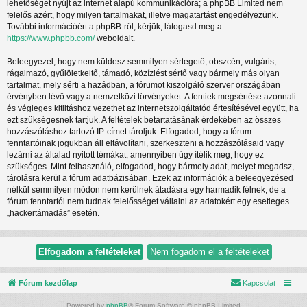
lehetőséget nyújt az internet alapú kommunikációra; a phpBB Limited nem
felelős azért, hogy milyen tartalmakat, illetve magatartást engedélyezünk.
További információért a phpBB-ről, kérjük, látogasd meg a
https://www.phpbb.com/
weboldalt.
Beleegyezel, hogy nem küldesz semmilyen sértegető, obszcén, vulgáris,
rágalmazó, gyűlöletkeltő, támadó, közízlést sértő vagy bármely más olyan
tartalmat, mely sérti a hazádban, a fórumot kiszolgáló szerver országában
érvényben lévő vagy a nemzetközi törvényeket. A fentiek megsértése azonnali
és végleges kitiltáshoz vezethet az internetszolgáltatód értesítésével együtt, ha
ezt szükségesnek tartjuk. A feltételek betartatásának érdekében az összes
hozzászóláshoz tartozó IP-címet tároljuk. Elfogadod, hogy a fórum
fenntartóinak jogukban áll eltávolítani, szerkeszteni a hozzászólásaid vagy
lezárni az általad nyitott témákat, amennyiben úgy ítélik meg, hogy ez
szükséges. Mint felhasználó, elfogadod, hogy bármely adat, melyet megadsz,
tárolásra kerül a fórum adatbázisában. Ezek az információk a beleegyezésed
nélkül semmilyen módon nem kerülnek átadásra egy harmadik félnek, de a
fórum fenntartói nem tudnak felelősséget vállalni az adatokért egy esetleges
„hackertámadás” esetén.
Fórum kezdőlap
Kapcsolat
Powered by
phpBB
® Forum Software © phpBB Limited