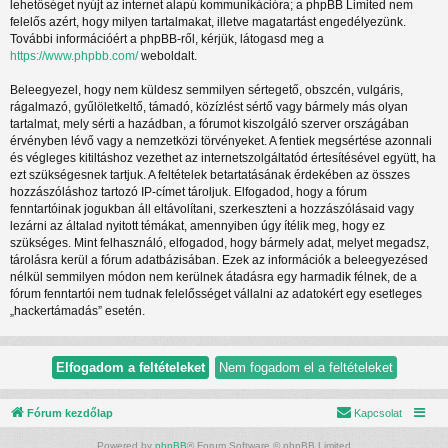
lehetőséget nyújt az internet alapú kommunikációra; a phpBB Limited nem
felelős azért, hogy milyen tartalmakat, illetve magatartást engedélyezünk.
További információért a phpBB-ről, kérjük, látogasd meg a
https://www.phpbb.com/
weboldalt.
Beleegyezel, hogy nem küldesz semmilyen sértegető, obszcén, vulgáris,
rágalmazó, gyűlöletkeltő, támadó, közízlést sértő vagy bármely más olyan
tartalmat, mely sérti a hazádban, a fórumot kiszolgáló szerver országában
érvényben lévő vagy a nemzetközi törvényeket. A fentiek megsértése azonnali
és végleges kitiltáshoz vezethet az internetszolgáltatód értesítésével együtt, ha
ezt szükségesnek tartjuk. A feltételek betartatásának érdekében az összes
hozzászóláshoz tartozó IP-címet tároljuk. Elfogadod, hogy a fórum
fenntartóinak jogukban áll eltávolítani, szerkeszteni a hozzászólásaid vagy
lezárni az általad nyitott témákat, amennyiben úgy ítélik meg, hogy ez
szükséges. Mint felhasználó, elfogadod, hogy bármely adat, melyet megadsz,
tárolásra kerül a fórum adatbázisában. Ezek az információk a beleegyezésed
nélkül semmilyen módon nem kerülnek átadásra egy harmadik félnek, de a
fórum fenntartói nem tudnak felelősséget vállalni az adatokért egy esetleges
„hackertámadás” esetén.
Fórum kezdőlap
Kapcsolat
Powered by
phpBB
® Forum Software © phpBB Limited