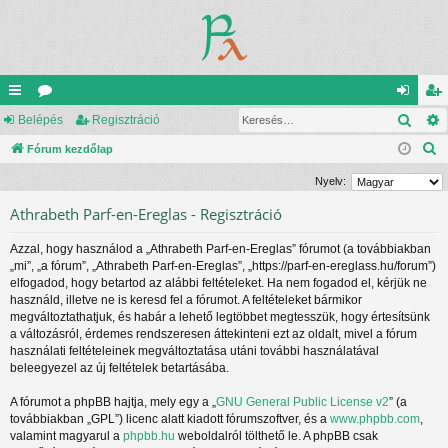
Kere
yo
Belépés
ór
Regisztráció
el
eg
K
rs
Fórum kezdőlap
u
ép
is
e
lin
m
és
ztr
Nyelv:
r
ke
ok
ác
Athrabeth Parf-en-Ereglas - Regisztráció
e
s
k
ió
Azzal, hogy használod a „Athrabeth Parf-en-Ereglas” fórumot (a továbbiakban
é
„mi”, „a fórum”, „Athrabeth Parf-en-Ereglas”, „https://parf-en-ereglass.hu/forum”)
s
elfogadod, hogy betartod az alábbi feltételeket. Ha nem fogadod el, kérjük ne
használd, illetve ne is keresd fel a fórumot. A feltételeket bármikor
megváltoztathatjuk, és habár a lehető legtöbbet megtesszük, hogy értesítsünk
a változásról, érdemes rendszeresen áttekinteni ezt az oldalt, mivel a fórum
használati feltételeinek megváltoztatása utáni további használatával
beleegyezel az új feltételek betartásába.
A fórumot a phpBB hajtja, mely egy a „
GNU General Public License v2
” (a
továbbiakban „GPL”) licenc alatt kiadott fórumszoftver, és a
www.phpbb.com
,
valamint magyarul a
phpbb.hu
weboldalról tölthető le. A phpBB csak