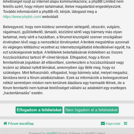
lehetőséget nyújt az internet alapú kommunikációra; a phpBB Limited nem
felelős azért, hogy milyen tartalmakat, illetve magatartást engedélyezünk.
További információért a phpBB-ről, kérjük, látogasd meg a
https://www.phpbb.com/
weboldalt.
Beleegyezel, hogy nem küldesz semmilyen sértegető, obszcén, vulgáris,
rágalmazó, gyűlöletkeltő, támadó, közízlést sértő vagy bármely más olyan
tartalmat, mely sérti a hazádban, a fórumot kiszolgáló szerver országában
érvényben lévő vagy a nemzetközi törvényeket. A fentiek megsértése azonnali
és végleges kitiltáshoz vezethet az internetszolgáltatód értesítésével együtt, ha
ezt szükségesnek tartjuk. A feltételek betartatásának érdekében az összes
hozzászóláshoz tartozó IP-címet tároljuk. Elfogadod, hogy a fórum
fenntartóinak jogukban áll eltávolítani, szerkeszteni a hozzászólásaid vagy
lezárni az általad nyitott témákat, amennyiben úgy ítélik meg, hogy ez
szükséges. Mint felhasználó, elfogadod, hogy bármely adat, melyet megadsz,
tárolásra kerül a fórum adatbázisában. Ezek az információk a beleegyezésed
nélkül semmilyen módon nem kerülnek átadásra egy harmadik félnek, de a
fórum fenntartói nem tudnak felelősséget vállalni az adatokért egy esetleges
„hackertámadás” esetén.
Fórum kezdőlap
Kapcsolat
Powered by
phpBB
® Forum Software © phpBB Limited