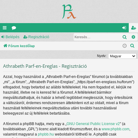
Kere
yo
Belépés
ór
Regisztráció
el
eg
K
rs
Fórum kezdőlap
u
ép
is
e
lin
m
és
ztr
Nyelv:
r
ke
ok
ác
Athrabeth Parf-en-Ereglas - Regisztráció
e
s
k
ió
Azzal, hogy használod a „Athrabeth Parf-en-Ereglas” fórumot (a továbbiakban
é
„mi”, „a fórum”, „Athrabeth Parf-en-Ereglas”, „https://parf-en-ereglass.hu/forum”)
s
elfogadod, hogy betartod az alábbi feltételeket. Ha nem fogadod el, kérjük ne
használd, illetve ne is keresd fel a fórumot. A feltételeket bármikor
megváltoztathatjuk, és habár a lehető legtöbbet megtesszük, hogy értesítsünk
a változásról, érdemes rendszeresen áttekinteni ezt az oldalt, mivel a fórum
használati feltételeinek megváltoztatása utáni további használatával
beleegyezel az új feltételek betartásába.
A fórumot a phpBB hajtja, mely egy a „
GNU General Public License v2
” (a
továbbiakban „GPL”) licenc alatt kiadott fórumszoftver, és a
www.phpbb.com
,
valamint magyarul a
phpbb.hu
weboldalról tölthető le. A phpBB csak