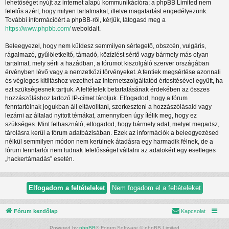
lehetőséget nyújt az internet alapú kommunikációra; a phpBB Limited nem
felelős azért, hogy milyen tartalmakat, illetve magatartást engedélyezünk.
További információért a phpBB-ről, kérjük, látogasd meg a
https://www.phpbb.com/
weboldalt.
Beleegyezel, hogy nem küldesz semmilyen sértegető, obszcén, vulgáris,
rágalmazó, gyűlöletkeltő, támadó, közízlést sértő vagy bármely más olyan
tartalmat, mely sérti a hazádban, a fórumot kiszolgáló szerver országában
érvényben lévő vagy a nemzetközi törvényeket. A fentiek megsértése azonnali
és végleges kitiltáshoz vezethet az internetszolgáltatód értesítésével együtt, ha
ezt szükségesnek tartjuk. A feltételek betartatásának érdekében az összes
hozzászóláshoz tartozó IP-címet tároljuk. Elfogadod, hogy a fórum
fenntartóinak jogukban áll eltávolítani, szerkeszteni a hozzászólásaid vagy
lezárni az általad nyitott témákat, amennyiben úgy ítélik meg, hogy ez
szükséges. Mint felhasználó, elfogadod, hogy bármely adat, melyet megadsz,
tárolásra kerül a fórum adatbázisában. Ezek az információk a beleegyezésed
nélkül semmilyen módon nem kerülnek átadásra egy harmadik félnek, de a
fórum fenntartói nem tudnak felelősséget vállalni az adatokért egy esetleges
„hackertámadás” esetén.
Fórum kezdőlap
Kapcsolat
Powered by
phpBB
® Forum Software © phpBB Limited