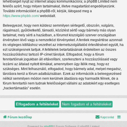
lehetőséget nyújt az internet alapú kommunikációra; a phpBB Limited nem
felelős azért, hogy milyen tartalmakat, illetve magatartást engedélyezünk.
További információért a phpBB-ről, kérjük, látogasd meg a
https://www.phpbb.com/
weboldalt.
Beleegyezel, hogy nem küldesz semmilyen sértegető, obszcén, vulgáris,
rágalmazó, gyűlöletkeltő, támadó, közízlést sértő vagy bármely más olyan
tartalmat, mely sérti a hazádban, a fórumot kiszolgáló szerver országában
érvényben lévő vagy a nemzetközi törvényeket. A fentiek megsértése azonnali
és végleges kitiltáshoz vezethet az internetszolgáltatód értesítésével együtt, ha
ezt szükségesnek tartjuk. A feltételek betartatásának érdekében az összes
hozzászóláshoz tartozó IP-címet tároljuk. Elfogadod, hogy a fórum
fenntartóinak jogukban áll eltávolítani, szerkeszteni a hozzászólásaid vagy
lezárni az általad nyitott témákat, amennyiben úgy ítélik meg, hogy ez
szükséges. Mint felhasználó, elfogadod, hogy bármely adat, melyet megadsz,
tárolásra kerül a fórum adatbázisában. Ezek az információk a beleegyezésed
nélkül semmilyen módon nem kerülnek átadásra egy harmadik félnek, de a
fórum fenntartói nem tudnak felelősséget vállalni az adatokért egy esetleges
„hackertámadás” esetén.
Fórum kezdőlap
Kapcsolat
Powered by
phpBB
® Forum Software © phpBB Limited