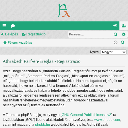
Kere
yo
Belépés
ór
Regisztráció
el
eg
K
rs
Fórum kezdőlap
u
ép
is
e
lin
m
és
ztr
Nyelv:
r
ke
ok
ác
Athrabeth Parf-en-Ereglas - Regisztráció
e
s
k
ió
Azzal, hogy használod a „Athrabeth Parf-en-Ereglas” fórumot (a továbbiakban
é
„mi”, „a fórum”, „Athrabeth Parf-en-Ereglas”, „https://parf-en-ereglass.hu/forum”)
s
elfogadod, hogy betartod az alábbi feltételeket. Ha nem fogadod el, kérjük ne
használd, illetve ne is keresd fel a fórumot. A feltételeket bármikor
megváltoztathatjuk, és habár a lehető legtöbbet megtesszük, hogy értesítsünk
a változásról, érdemes rendszeresen áttekinteni ezt az oldalt, mivel a fórum
használati feltételeinek megváltoztatása utáni további használatával
beleegyezel az új feltételek betartásába.
A fórumot a phpBB hajtja, mely egy a „
GNU General Public License v2
” (a
továbbiakban „GPL”) licenc alatt kiadott fórumszoftver, és a
www.phpbb.com
,
valamint magyarul a
phpbb.hu
weboldalról tölthető le. A phpBB csak