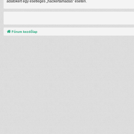
adatokért egy esetleges „hackertámadás” esetén.
Fórum kezdőlap