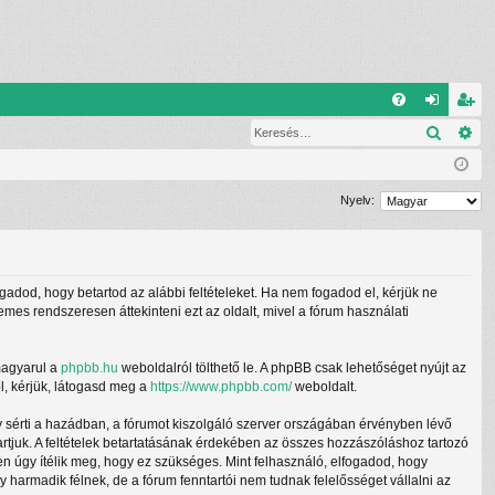
G
Keresé
Ré
G
el
eg
yI
ép
is
K
és
ztr
Nyelv:
ác
ió
ogadod, hogy betartod az alábbi feltételeket. Ha nem fogadod el, kérjük ne
demes rendszeresen áttekinteni ezt az oldalt, mivel a fórum használati
magyarul a
phpbb.hu
weboldalról tölthető le. A phpBB csak lehetőséget nyújt az
l, kérjük, látogasd meg a
https://www.phpbb.com/
weboldalt.
y sérti a hazádban, a fórumot kiszolgáló szerver országában érvényben lévő
tartjuk. A feltételek betartatásának érdekében az összes hozzászóláshoz tartozó
ben úgy ítélik meg, hogy ez szükséges. Mint felhasználó, elfogadod, hogy
armadik félnek, de a fórum fenntartói nem tudnak felelősséget vállalni az