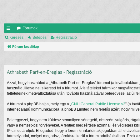
Fórumok
yo
Keresés
Belépés
Regisztráció
rs
Fórum kezdőlap
lin
ke
Athrabeth Parf-en-Ereglas - Regisztráció
k
Azzal, hogy használod a „Athrabeth Parf-en-Ereglas” fórumot (a továbbiakban „mi
használd, illetve ne is keresd fel a fórumot. A feltételeket bármikor megváltozt
feltételeinek megváltoztatása utáni további használatával beleegyezel az új fel
A fórumot a phpBB hajtja, mely egy a „
GNU General Public License v2
” (a tov
internet alapú kommunikációra; a phpBB Limited nem felelős azért, hogy milyen
Beleegyezel, hogy nem küldesz semmilyen sértegető, obszcén, vulgáris, rágalm
vagy a nemzetközi törvényeket. A fentiek megsértése azonnali és végleges kitil
IP-címet tároljuk. Elfogadod, hogy a fórum fenntartóinak jogukban áll eltávolít
bármely adat, melyet megadsz, tárolásra kerül a fórum adatbázisában. Ezek a