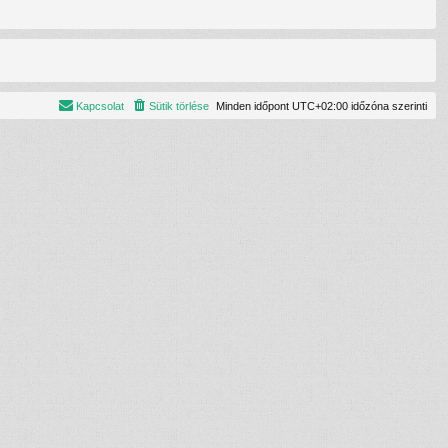
Kapcsolat
Sütik törlése
Minden időpont
UTC+02:00
időzóna szerinti