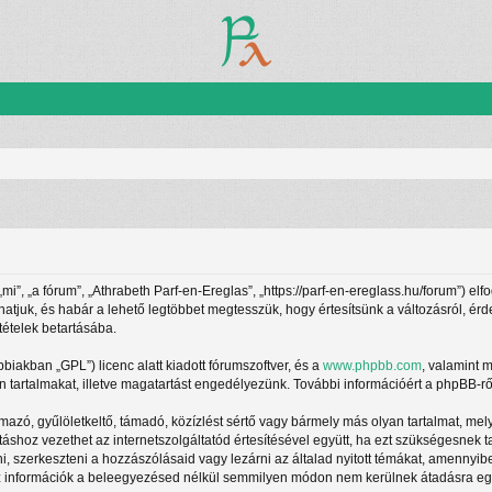
”, „a fórum”, „Athrabeth Parf-en-Ereglas”, „https://parf-en-ereglass.hu/forum”) elf
athatjuk, és habár a lehető legtöbbet megtesszük, hogy értesítsünk a változásról, ér
tételek betartásába.
ábbiakban „GPL”) licenc alatt kiadott fórumszoftver, és a
www.phpbb.com
, valamint 
 tartalmakat, illetve magatartást engedélyezünk. További információért a phpBB-rő
azó, gyűlöletkeltő, támadó, közízlést sértő vagy bármely más olyan tartalmat, mel
táshoz vezethet az internetszolgáltatód értesítésével együtt, ha ezt szükségesnek 
ani, szerkeszteni a hozzászólásaid vagy lezárni az általad nyitott témákat, amennyi
z információk a beleegyezésed nélkül semmilyen módon nem kerülnek átadásra egy h