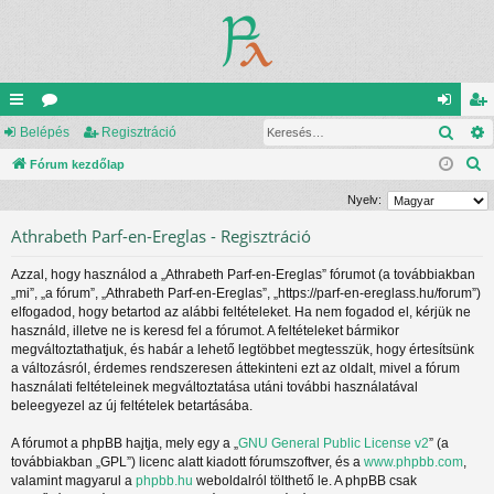
Kere
yo
Belépés
ór
Regisztráció
el
eg
K
rs
Fórum kezdőlap
u
ép
is
e
lin
m
és
ztr
Nyelv:
r
ke
ok
ác
Athrabeth Parf-en-Ereglas - Regisztráció
e
s
k
ió
Azzal, hogy használod a „Athrabeth Parf-en-Ereglas” fórumot (a továbbiakban
é
„mi”, „a fórum”, „Athrabeth Parf-en-Ereglas”, „https://parf-en-ereglass.hu/forum”)
s
elfogadod, hogy betartod az alábbi feltételeket. Ha nem fogadod el, kérjük ne
használd, illetve ne is keresd fel a fórumot. A feltételeket bármikor
megváltoztathatjuk, és habár a lehető legtöbbet megtesszük, hogy értesítsünk
a változásról, érdemes rendszeresen áttekinteni ezt az oldalt, mivel a fórum
használati feltételeinek megváltoztatása utáni további használatával
beleegyezel az új feltételek betartásába.
A fórumot a phpBB hajtja, mely egy a „
GNU General Public License v2
” (a
továbbiakban „GPL”) licenc alatt kiadott fórumszoftver, és a
www.phpbb.com
,
valamint magyarul a
phpbb.hu
weboldalról tölthető le. A phpBB csak