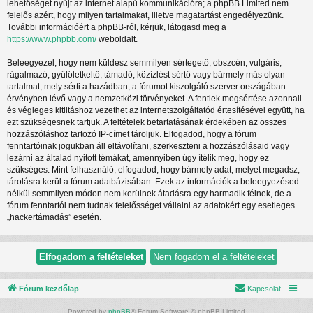
lehetőséget nyújt az internet alapú kommunikációra; a phpBB Limited nem
felelős azért, hogy milyen tartalmakat, illetve magatartást engedélyezünk.
További információért a phpBB-ről, kérjük, látogasd meg a
https://www.phpbb.com/
weboldalt.
Beleegyezel, hogy nem küldesz semmilyen sértegető, obszcén, vulgáris,
rágalmazó, gyűlöletkeltő, támadó, közízlést sértő vagy bármely más olyan
tartalmat, mely sérti a hazádban, a fórumot kiszolgáló szerver országában
érvényben lévő vagy a nemzetközi törvényeket. A fentiek megsértése azonnali
és végleges kitiltáshoz vezethet az internetszolgáltatód értesítésével együtt, ha
ezt szükségesnek tartjuk. A feltételek betartatásának érdekében az összes
hozzászóláshoz tartozó IP-címet tároljuk. Elfogadod, hogy a fórum
fenntartóinak jogukban áll eltávolítani, szerkeszteni a hozzászólásaid vagy
lezárni az általad nyitott témákat, amennyiben úgy ítélik meg, hogy ez
szükséges. Mint felhasználó, elfogadod, hogy bármely adat, melyet megadsz,
tárolásra kerül a fórum adatbázisában. Ezek az információk a beleegyezésed
nélkül semmilyen módon nem kerülnek átadásra egy harmadik félnek, de a
fórum fenntartói nem tudnak felelősséget vállalni az adatokért egy esetleges
„hackertámadás” esetén.
Fórum kezdőlap
Kapcsolat
Powered by
phpBB
® Forum Software © phpBB Limited