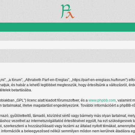
”, „a fórum”, „Athrabeth Parf-en-Ereglas”, „https://parf-en-ereglass.hu/forum”) elf
athatjuk, és habár a lehető legtöbbet megtesszük, hogy értesítsünk a változásról, ér
tételek betartásába.
ábbiakban „GPL”) licenc alatt kiadott fórumszoftver, és a
www.phpbb.com
, valamint 
 tartalmakat, illetve magatartást engedélyezünk. További információért a phpBB-rő
azó, gyűlöletkeltő, támadó, közízlést sértő vagy bármely más olyan tartalmat, mel
táshoz vezethet az internetszolgáltatód értesítésével együtt, ha ezt szükségesnek 
ani, szerkeszteni a hozzászólásaid vagy lezárni az általad nyitott témákat, amennyi
z információk a beleegyezésed nélkül semmilyen módon nem kerülnek átadásra egy h