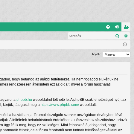
G
Keresé
Ré
G
el
eg
yI
ép
is
K
és
ztr
Nyelv:
ác
ió
ogadod, hogy betartod az alábbi feltételeket. Ha nem fogadod el, kérjük ne
demes rendszeresen áttekinteni ezt az oldalt, mivel a fórum használati
magyarul a
phpbb.hu
weboldalról tölthető le. A phpBB csak lehetőséget nyújt az
l, kérjük, látogasd meg a
https://www.phpbb.com/
weboldalt.
y sérti a hazádban, a fórumot kiszolgáló szerver országában érvényben lévő
tartjuk. A feltételek betartatásának érdekében az összes hozzászóláshoz tartozó
ben úgy ítélik meg, hogy ez szükséges. Mint felhasználó, elfogadod, hogy
armadik félnek, de a fórum fenntartói nem tudnak felelősséget vállalni az