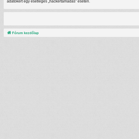
adatokért egy esetleges „hackertámadás” esetén.
Fórum kezdőlap