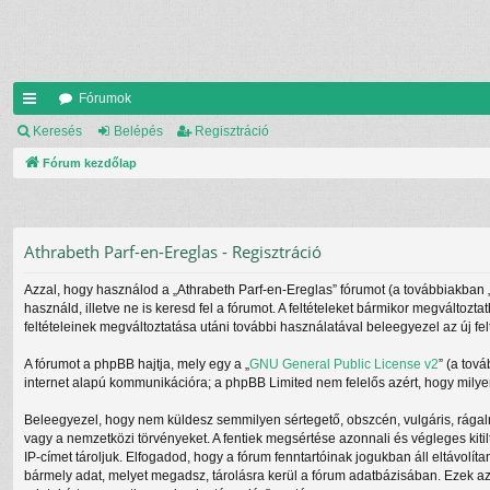
Fórumok
yo
Keresés
Belépés
Regisztráció
rs
Fórum kezdőlap
lin
ke
Athrabeth Parf-en-Ereglas - Regisztráció
k
Azzal, hogy használod a „Athrabeth Parf-en-Ereglas” fórumot (a továbbiakban „mi
használd, illetve ne is keresd fel a fórumot. A feltételeket bármikor megváltozt
feltételeinek megváltoztatása utáni további használatával beleegyezel az új fel
A fórumot a phpBB hajtja, mely egy a „
GNU General Public License v2
” (a tov
internet alapú kommunikációra; a phpBB Limited nem felelős azért, hogy milyen
Beleegyezel, hogy nem küldesz semmilyen sértegető, obszcén, vulgáris, rágalm
vagy a nemzetközi törvényeket. A fentiek megsértése azonnali és végleges kitil
IP-címet tároljuk. Elfogadod, hogy a fórum fenntartóinak jogukban áll eltávolít
bármely adat, melyet megadsz, tárolásra kerül a fórum adatbázisában. Ezek a