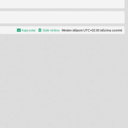
Kapcsolat
Sütik törlése
Minden időpont
UTC+02:00
időzóna szerinti