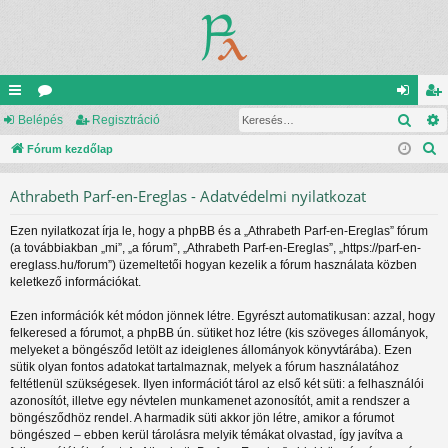
Kere
yo
Belépés
ór
Regisztráció
el
eg
K
rs
Fórum kezdőlap
u
ép
is
e
lin
m
és
ztr
Athrabeth Parf-en-Ereglas - Adatvédelmi nyilatkozat
r
ke
ok
ác
e
Ezen nyilatkozat írja le, hogy a phpBB és a „Athrabeth Parf-en-Ereglas” fórum
s
k
ió
(a továbbiakban „mi”, „a fórum”, „Athrabeth Parf-en-Ereglas”, „https://parf-en-
é
ereglass.hu/forum”) üzemeltetői hogyan kezelik a fórum használata közben
s
keletkező információkat.
Ezen információk két módon jönnek létre. Egyrészt automatikusan: azzal, hogy
felkeresed a fórumot, a phpBB ún. sütiket hoz létre (kis szöveges állományok,
melyeket a böngésződ letölt az ideiglenes állományok könyvtárába). Ezen
sütik olyan fontos adatokat tartalmaznak, melyek a fórum használatához
feltétlenül szükségesek. Ilyen információt tárol az első két süti: a felhasználói
azonosítót, illetve egy névtelen munkamenet azonosítót, amit a rendszer a
böngésződhöz rendel. A harmadik süti akkor jön létre, amikor a fórumot
böngészed – ebben kerül tárolásra melyik témákat olvastad, így javítva a