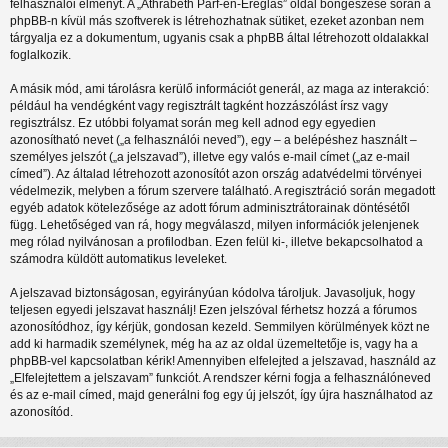
felhasználói élményt. A „Athrabeth Parf-en-Ereglas” oldal böngészése során a
phpBB-n kívül más szoftverek is létrehozhatnak sütiket, ezeket azonban nem
tárgyalja ez a dokumentum, ugyanis csak a phpBB által létrehozott oldalakkal
foglalkozik.
A másik mód, ami tárolásra kerülő információt generál, az maga az interakció:
például ha vendégként vagy regisztrált tagként hozzászólást írsz vagy
regisztrálsz. Ez utóbbi folyamat során meg kell adnod egy egyedien
azonosítható nevet („a felhasználói neved”), egy – a belépéshez használt –
személyes jelszót („a jelszavad”), illetve egy valós e-mail címet („az e-mail
címed”). Az általad létrehozott azonosítót azon ország adatvédelmi törvényei
védelmezik, melyben a fórum szervere található. A regisztráció során megadott
egyéb adatok kötelezősége az adott fórum adminisztrátorainak döntésétől
függ. Lehetőséged van rá, hogy megválaszd, milyen információk jelenjenek
meg rólad nyilvánosan a profilodban. Ezen felül ki-, illetve bekapcsolhatod a
számodra küldött automatikus leveleket.
A jelszavad biztonságosan, egyirányúan kódolva tároljuk. Javasoljuk, hogy
teljesen egyedi jelszavat használj! Ezen jelszóval férhetsz hozzá a fórumos
azonosítódhoz, így kérjük, gondosan kezeld. Semmilyen körülmények közt ne
add ki harmadik személynek, még ha az az oldal üzemeltetője is, vagy ha a
phpBB-vel kapcsolatban kérik! Amennyiben elfelejted a jelszavad, használd az
„Elfelejtettem a jelszavam” funkciót. A rendszer kérni fogja a felhasználóneved
és az e-mail címed, majd generálni fog egy új jelszót, így újra használhatod az
azonosítód.