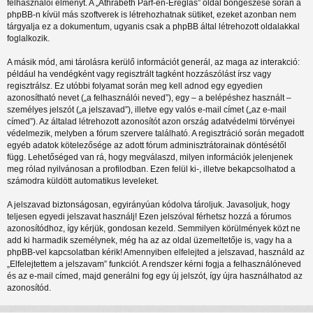
felhasználói élményt. A „Athrabeth Parf-en-Ereglas” oldal böngészése során a
phpBB-n kívül más szoftverek is létrehozhatnak sütiket, ezeket azonban nem
tárgyalja ez a dokumentum, ugyanis csak a phpBB által létrehozott oldalakkal
foglalkozik.
A másik mód, ami tárolásra kerülő információt generál, az maga az interakció:
például ha vendégként vagy regisztrált tagként hozzászólást írsz vagy
regisztrálsz. Ez utóbbi folyamat során meg kell adnod egy egyedien
azonosítható nevet („a felhasználói neved”), egy – a belépéshez használt –
személyes jelszót („a jelszavad”), illetve egy valós e-mail címet („az e-mail
címed”). Az általad létrehozott azonosítót azon ország adatvédelmi törvényei
védelmezik, melyben a fórum szervere található. A regisztráció során megadott
egyéb adatok kötelezősége az adott fórum adminisztrátorainak döntésétől
függ. Lehetőséged van rá, hogy megválaszd, milyen információk jelenjenek
meg rólad nyilvánosan a profilodban. Ezen felül ki-, illetve bekapcsolhatod a
számodra küldött automatikus leveleket.
A jelszavad biztonságosan, egyirányúan kódolva tároljuk. Javasoljuk, hogy
teljesen egyedi jelszavat használj! Ezen jelszóval férhetsz hozzá a fórumos
azonosítódhoz, így kérjük, gondosan kezeld. Semmilyen körülmények közt ne
add ki harmadik személynek, még ha az az oldal üzemeltetője is, vagy ha a
phpBB-vel kapcsolatban kérik! Amennyiben elfelejted a jelszavad, használd az
„Elfelejtettem a jelszavam” funkciót. A rendszer kérni fogja a felhasználóneved
és az e-mail címed, majd generálni fog egy új jelszót, így újra használhatod az
azonosítód.