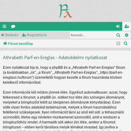
Kere
yo
Belépés
ór
Regisztráció
el
eg
K
rs
Fórum kezdőlap
u
ép
is
e
lin
m
és
ztr
Athrabeth Parf-en-Ereglas - Adatvédelmi nyilatkozat
r
ke
ok
ác
e
Ezen nyilatkozat írja le, hogy a phpBB és a „Athrabeth Parf-en-Ereglas” fórum
s
k
ió
(a továbbiakban „mi”, „a fórum”, „Athrabeth Parf-en-Ereglas”, „https://parf-en-
é
ereglass.hu/forum”) üzemeltetői hogyan kezelik a fórum használata közben
s
keletkező információkat.
Ezen információk két módon jönnek létre. Egyrészt automatikusan: azzal, hogy
felkeresed a fórumot, a phpBB ún. sütiket hoz létre (kis szöveges állományok,
melyeket a böngésződ letölt az ideiglenes állományok könyvtárába). Ezen
sütik olyan fontos adatokat tartalmaznak, melyek a fórum használatához
feltétlenül szükségesek. Ilyen információt tárol az első két süti: a felhasználói
azonosítót, illetve egy névtelen munkamenet azonosítót, amit a rendszer a
böngésződhöz rendel. A harmadik süti akkor jön létre, amikor a fórumot
böngészed – ebben kerül tárolásra melyik témákat olvastad, így javítva a