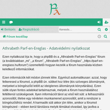
Kere
yo
Belépés
ór
Regisztráció
el
eg
K
rs
Fórum kezdőlap
u
ép
is
e
lin
m
és
ztr
Athrabeth Parf-en-Ereglas - Adatvédelmi nyilatkozat
r
ke
ok
ác
e
Ezen nyilatkozat írja le, hogy a phpBB és a „Athrabeth Parf-en-Ereglas” fórum
s
k
ió
(a továbbiakban „mi”, „a fórum”, „Athrabeth Parf-en-Ereglas”, „https://parf-en-
é
ereglass.hu/forum”) üzemeltetői hogyan kezelik a fórum használata közben
s
keletkező információkat.
Ezen információk két módon jönnek létre. Egyrészt automatikusan: azzal, hogy
felkeresed a fórumot, a phpBB ún. sütiket hoz létre (kis szöveges állományok,
melyeket a böngésződ letölt az ideiglenes állományok könyvtárába). Ezen
sütik olyan fontos adatokat tartalmaznak, melyek a fórum használatához
feltétlenül szükségesek. Ilyen információt tárol az első két süti: a felhasználói
azonosítót, illetve egy névtelen munkamenet azonosítót, amit a rendszer a
böngésződhöz rendel. A harmadik süti akkor jön létre, amikor a fórumot
böngészed – ebben kerül tárolásra melyik témákat olvastad, így javítva a