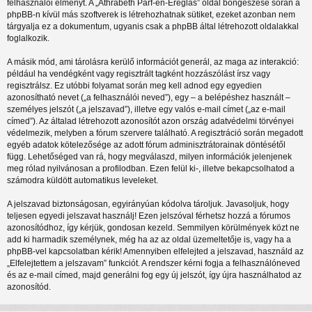
felhasználói élményt. A „Athrabeth Parf-en-Ereglas” oldal böngészése során a
phpBB-n kívül más szoftverek is létrehozhatnak sütiket, ezeket azonban nem
tárgyalja ez a dokumentum, ugyanis csak a phpBB által létrehozott oldalakkal
foglalkozik.
A másik mód, ami tárolásra kerülő információt generál, az maga az interakció:
például ha vendégként vagy regisztrált tagként hozzászólást írsz vagy
regisztrálsz. Ez utóbbi folyamat során meg kell adnod egy egyedien
azonosítható nevet („a felhasználói neved”), egy – a belépéshez használt –
személyes jelszót („a jelszavad”), illetve egy valós e-mail címet („az e-mail
címed”). Az általad létrehozott azonosítót azon ország adatvédelmi törvényei
védelmezik, melyben a fórum szervere található. A regisztráció során megadott
egyéb adatok kötelezősége az adott fórum adminisztrátorainak döntésétől
függ. Lehetőséged van rá, hogy megválaszd, milyen információk jelenjenek
meg rólad nyilvánosan a profilodban. Ezen felül ki-, illetve bekapcsolhatod a
számodra küldött automatikus leveleket.
A jelszavad biztonságosan, egyirányúan kódolva tároljuk. Javasoljuk, hogy
teljesen egyedi jelszavat használj! Ezen jelszóval férhetsz hozzá a fórumos
azonosítódhoz, így kérjük, gondosan kezeld. Semmilyen körülmények közt ne
add ki harmadik személynek, még ha az az oldal üzemeltetője is, vagy ha a
phpBB-vel kapcsolatban kérik! Amennyiben elfelejted a jelszavad, használd az
„Elfelejtettem a jelszavam” funkciót. A rendszer kérni fogja a felhasználóneved
és az e-mail címed, majd generálni fog egy új jelszót, így újra használhatod az
azonosítód.