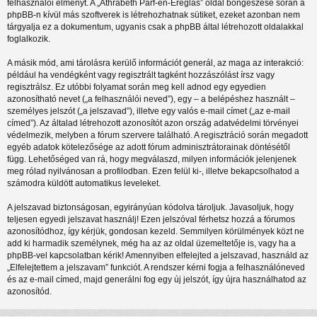
felhasználói élményt. A „Athrabeth Parf-en-Ereglas” oldal böngészése során a
phpBB-n kívül más szoftverek is létrehozhatnak sütiket, ezeket azonban nem
tárgyalja ez a dokumentum, ugyanis csak a phpBB által létrehozott oldalakkal
foglalkozik.
A másik mód, ami tárolásra kerülő információt generál, az maga az interakció:
például ha vendégként vagy regisztrált tagként hozzászólást írsz vagy
regisztrálsz. Ez utóbbi folyamat során meg kell adnod egy egyedien
azonosítható nevet („a felhasználói neved”), egy – a belépéshez használt –
személyes jelszót („a jelszavad”), illetve egy valós e-mail címet („az e-mail
címed”). Az általad létrehozott azonosítót azon ország adatvédelmi törvényei
védelmezik, melyben a fórum szervere található. A regisztráció során megadott
egyéb adatok kötelezősége az adott fórum adminisztrátorainak döntésétől
függ. Lehetőséged van rá, hogy megválaszd, milyen információk jelenjenek
meg rólad nyilvánosan a profilodban. Ezen felül ki-, illetve bekapcsolhatod a
számodra küldött automatikus leveleket.
A jelszavad biztonságosan, egyirányúan kódolva tároljuk. Javasoljuk, hogy
teljesen egyedi jelszavat használj! Ezen jelszóval férhetsz hozzá a fórumos
azonosítódhoz, így kérjük, gondosan kezeld. Semmilyen körülmények közt ne
add ki harmadik személynek, még ha az az oldal üzemeltetője is, vagy ha a
phpBB-vel kapcsolatban kérik! Amennyiben elfelejted a jelszavad, használd az
„Elfelejtettem a jelszavam” funkciót. A rendszer kérni fogja a felhasználóneved
és az e-mail címed, majd generálni fog egy új jelszót, így újra használhatod az
azonosítód.