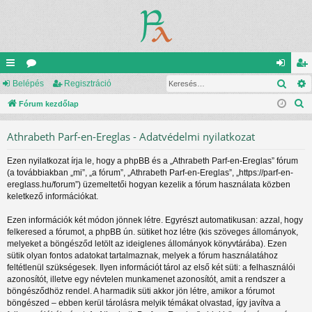
Kere
yo
Belépés
ór
Regisztráció
el
eg
K
rs
Fórum kezdőlap
u
ép
is
e
lin
m
és
ztr
Athrabeth Parf-en-Ereglas - Adatvédelmi nyilatkozat
r
ke
ok
ác
e
Ezen nyilatkozat írja le, hogy a phpBB és a „Athrabeth Parf-en-Ereglas” fórum
s
k
ió
(a továbbiakban „mi”, „a fórum”, „Athrabeth Parf-en-Ereglas”, „https://parf-en-
é
ereglass.hu/forum”) üzemeltetői hogyan kezelik a fórum használata közben
s
keletkező információkat.
Ezen információk két módon jönnek létre. Egyrészt automatikusan: azzal, hogy
felkeresed a fórumot, a phpBB ún. sütiket hoz létre (kis szöveges állományok,
melyeket a böngésződ letölt az ideiglenes állományok könyvtárába). Ezen
sütik olyan fontos adatokat tartalmaznak, melyek a fórum használatához
feltétlenül szükségesek. Ilyen információt tárol az első két süti: a felhasználói
azonosítót, illetve egy névtelen munkamenet azonosítót, amit a rendszer a
böngésződhöz rendel. A harmadik süti akkor jön létre, amikor a fórumot
böngészed – ebben kerül tárolásra melyik témákat olvastad, így javítva a