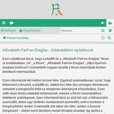
Kere
yo
Belépés
ór
Regisztráció
el
eg
K
rs
Fórum kezdőlap
u
ép
is
e
lin
m
és
ztr
Athrabeth Parf-en-Ereglas - Adatvédelmi nyilatkozat
r
ke
ok
ác
e
Ezen nyilatkozat írja le, hogy a phpBB és a „Athrabeth Parf-en-Ereglas” fórum
s
k
ió
(a továbbiakban „mi”, „a fórum”, „Athrabeth Parf-en-Ereglas”, „https://parf-en-
é
ereglass.hu/forum”) üzemeltetői hogyan kezelik a fórum használata közben
s
keletkező információkat.
Ezen információk két módon jönnek létre. Egyrészt automatikusan: azzal, hogy
felkeresed a fórumot, a phpBB ún. sütiket hoz létre (kis szöveges állományok,
melyeket a böngésződ letölt az ideiglenes állományok könyvtárába). Ezen
sütik olyan fontos adatokat tartalmaznak, melyek a fórum használatához
feltétlenül szükségesek. Ilyen információt tárol az első két süti: a felhasználói
azonosítót, illetve egy névtelen munkamenet azonosítót, amit a rendszer a
böngésződhöz rendel. A harmadik süti akkor jön létre, amikor a fórumot
böngészed – ebben kerül tárolásra melyik témákat olvastad, így javítva a