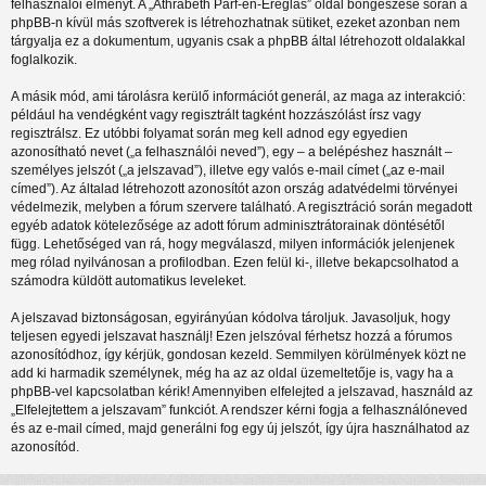
felhasználói élményt. A „Athrabeth Parf-en-Ereglas” oldal böngészése során a
phpBB-n kívül más szoftverek is létrehozhatnak sütiket, ezeket azonban nem
tárgyalja ez a dokumentum, ugyanis csak a phpBB által létrehozott oldalakkal
foglalkozik.
A másik mód, ami tárolásra kerülő információt generál, az maga az interakció:
például ha vendégként vagy regisztrált tagként hozzászólást írsz vagy
regisztrálsz. Ez utóbbi folyamat során meg kell adnod egy egyedien
azonosítható nevet („a felhasználói neved”), egy – a belépéshez használt –
személyes jelszót („a jelszavad”), illetve egy valós e-mail címet („az e-mail
címed”). Az általad létrehozott azonosítót azon ország adatvédelmi törvényei
védelmezik, melyben a fórum szervere található. A regisztráció során megadott
egyéb adatok kötelezősége az adott fórum adminisztrátorainak döntésétől
függ. Lehetőséged van rá, hogy megválaszd, milyen információk jelenjenek
meg rólad nyilvánosan a profilodban. Ezen felül ki-, illetve bekapcsolhatod a
számodra küldött automatikus leveleket.
A jelszavad biztonságosan, egyirányúan kódolva tároljuk. Javasoljuk, hogy
teljesen egyedi jelszavat használj! Ezen jelszóval férhetsz hozzá a fórumos
azonosítódhoz, így kérjük, gondosan kezeld. Semmilyen körülmények közt ne
add ki harmadik személynek, még ha az az oldal üzemeltetője is, vagy ha a
phpBB-vel kapcsolatban kérik! Amennyiben elfelejted a jelszavad, használd az
„Elfelejtettem a jelszavam” funkciót. A rendszer kérni fogja a felhasználóneved
és az e-mail címed, majd generálni fog egy új jelszót, így újra használhatod az
azonosítód.