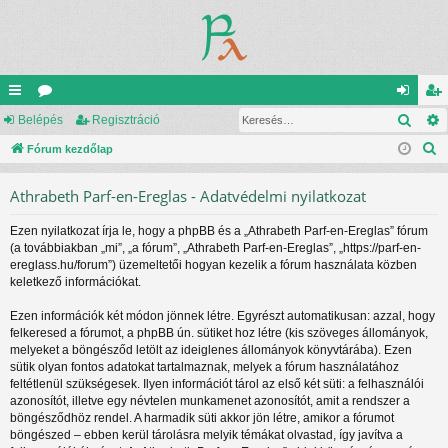
Kere
yo
Belépés
ór
Regisztráció
el
eg
K
rs
Fórum kezdőlap
u
ép
is
e
lin
m
és
ztr
Athrabeth Parf-en-Ereglas - Adatvédelmi nyilatkozat
r
ke
ok
ác
e
Ezen nyilatkozat írja le, hogy a phpBB és a „Athrabeth Parf-en-Ereglas” fórum
s
k
ió
(a továbbiakban „mi”, „a fórum”, „Athrabeth Parf-en-Ereglas”, „https://parf-en-
é
ereglass.hu/forum”) üzemeltetői hogyan kezelik a fórum használata közben
s
keletkező információkat.
Ezen információk két módon jönnek létre. Egyrészt automatikusan: azzal, hogy
felkeresed a fórumot, a phpBB ún. sütiket hoz létre (kis szöveges állományok,
melyeket a böngésződ letölt az ideiglenes állományok könyvtárába). Ezen
sütik olyan fontos adatokat tartalmaznak, melyek a fórum használatához
feltétlenül szükségesek. Ilyen információt tárol az első két süti: a felhasználói
azonosítót, illetve egy névtelen munkamenet azonosítót, amit a rendszer a
böngésződhöz rendel. A harmadik süti akkor jön létre, amikor a fórumot
böngészed – ebben kerül tárolásra melyik témákat olvastad, így javítva a