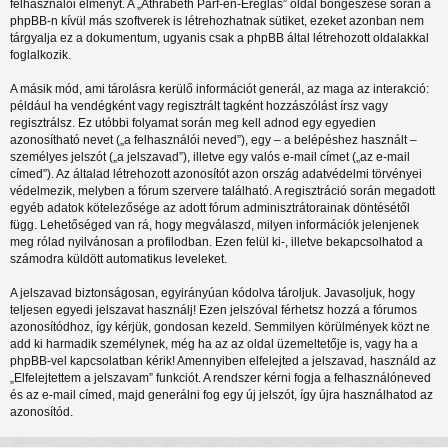
felhasználói élményt. A „Athrabeth Parf-en-Ereglas” oldal böngészése során a
phpBB-n kívül más szoftverek is létrehozhatnak sütiket, ezeket azonban nem
tárgyalja ez a dokumentum, ugyanis csak a phpBB által létrehozott oldalakkal
foglalkozik.
A másik mód, ami tárolásra kerülő információt generál, az maga az interakció:
például ha vendégként vagy regisztrált tagként hozzászólást írsz vagy
regisztrálsz. Ez utóbbi folyamat során meg kell adnod egy egyedien
azonosítható nevet („a felhasználói neved”), egy – a belépéshez használt –
személyes jelszót („a jelszavad”), illetve egy valós e-mail címet („az e-mail
címed”). Az általad létrehozott azonosítót azon ország adatvédelmi törvényei
védelmezik, melyben a fórum szervere található. A regisztráció során megadott
egyéb adatok kötelezősége az adott fórum adminisztrátorainak döntésétől
függ. Lehetőséged van rá, hogy megválaszd, milyen információk jelenjenek
meg rólad nyilvánosan a profilodban. Ezen felül ki-, illetve bekapcsolhatod a
számodra küldött automatikus leveleket.
A jelszavad biztonságosan, egyirányúan kódolva tároljuk. Javasoljuk, hogy
teljesen egyedi jelszavat használj! Ezen jelszóval férhetsz hozzá a fórumos
azonosítódhoz, így kérjük, gondosan kezeld. Semmilyen körülmények közt ne
add ki harmadik személynek, még ha az az oldal üzemeltetője is, vagy ha a
phpBB-vel kapcsolatban kérik! Amennyiben elfelejted a jelszavad, használd az
„Elfelejtettem a jelszavam” funkciót. A rendszer kérni fogja a felhasználóneved
és az e-mail címed, majd generálni fog egy új jelszót, így újra használhatod az
azonosítód.