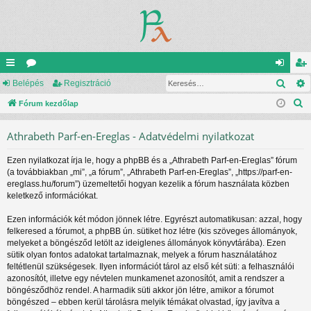
Kere
yo
Belépés
ór
Regisztráció
el
eg
K
rs
Fórum kezdőlap
u
ép
is
e
lin
m
és
ztr
Athrabeth Parf-en-Ereglas - Adatvédelmi nyilatkozat
r
ke
ok
ác
e
Ezen nyilatkozat írja le, hogy a phpBB és a „Athrabeth Parf-en-Ereglas” fórum
s
k
ió
(a továbbiakban „mi”, „a fórum”, „Athrabeth Parf-en-Ereglas”, „https://parf-en-
é
ereglass.hu/forum”) üzemeltetői hogyan kezelik a fórum használata közben
s
keletkező információkat.
Ezen információk két módon jönnek létre. Egyrészt automatikusan: azzal, hogy
felkeresed a fórumot, a phpBB ún. sütiket hoz létre (kis szöveges állományok,
melyeket a böngésződ letölt az ideiglenes állományok könyvtárába). Ezen
sütik olyan fontos adatokat tartalmaznak, melyek a fórum használatához
feltétlenül szükségesek. Ilyen információt tárol az első két süti: a felhasználói
azonosítót, illetve egy névtelen munkamenet azonosítót, amit a rendszer a
böngésződhöz rendel. A harmadik süti akkor jön létre, amikor a fórumot
böngészed – ebben kerül tárolásra melyik témákat olvastad, így javítva a