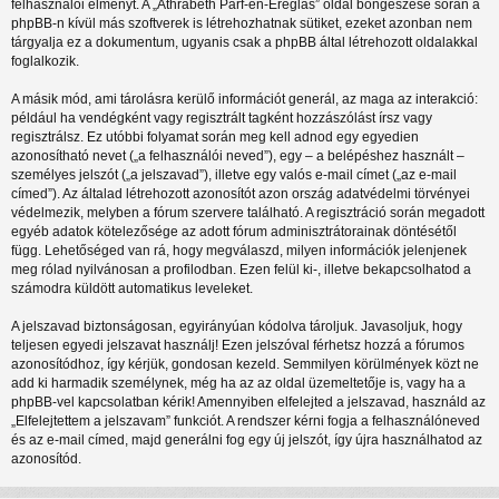
felhasználói élményt. A „Athrabeth Parf-en-Ereglas” oldal böngészése során a
phpBB-n kívül más szoftverek is létrehozhatnak sütiket, ezeket azonban nem
tárgyalja ez a dokumentum, ugyanis csak a phpBB által létrehozott oldalakkal
foglalkozik.
A másik mód, ami tárolásra kerülő információt generál, az maga az interakció:
például ha vendégként vagy regisztrált tagként hozzászólást írsz vagy
regisztrálsz. Ez utóbbi folyamat során meg kell adnod egy egyedien
azonosítható nevet („a felhasználói neved”), egy – a belépéshez használt –
személyes jelszót („a jelszavad”), illetve egy valós e-mail címet („az e-mail
címed”). Az általad létrehozott azonosítót azon ország adatvédelmi törvényei
védelmezik, melyben a fórum szervere található. A regisztráció során megadott
egyéb adatok kötelezősége az adott fórum adminisztrátorainak döntésétől
függ. Lehetőséged van rá, hogy megválaszd, milyen információk jelenjenek
meg rólad nyilvánosan a profilodban. Ezen felül ki-, illetve bekapcsolhatod a
számodra küldött automatikus leveleket.
A jelszavad biztonságosan, egyirányúan kódolva tároljuk. Javasoljuk, hogy
teljesen egyedi jelszavat használj! Ezen jelszóval férhetsz hozzá a fórumos
azonosítódhoz, így kérjük, gondosan kezeld. Semmilyen körülmények közt ne
add ki harmadik személynek, még ha az az oldal üzemeltetője is, vagy ha a
phpBB-vel kapcsolatban kérik! Amennyiben elfelejted a jelszavad, használd az
„Elfelejtettem a jelszavam” funkciót. A rendszer kérni fogja a felhasználóneved
és az e-mail címed, majd generálni fog egy új jelszót, így újra használhatod az
azonosítód.