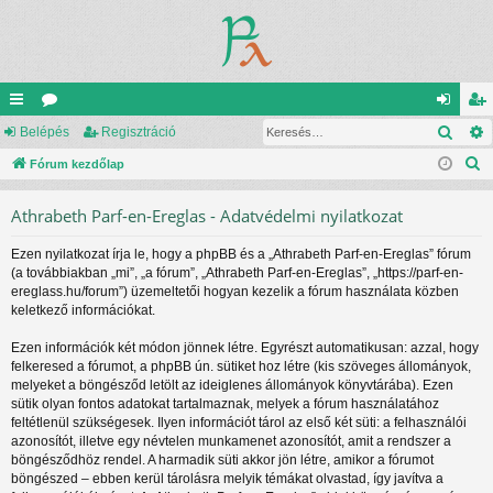
Kere
yo
Belépés
ór
Regisztráció
el
eg
K
rs
Fórum kezdőlap
u
ép
is
e
lin
m
és
ztr
Athrabeth Parf-en-Ereglas - Adatvédelmi nyilatkozat
r
ke
ok
ác
e
Ezen nyilatkozat írja le, hogy a phpBB és a „Athrabeth Parf-en-Ereglas” fórum
s
k
ió
(a továbbiakban „mi”, „a fórum”, „Athrabeth Parf-en-Ereglas”, „https://parf-en-
é
ereglass.hu/forum”) üzemeltetői hogyan kezelik a fórum használata közben
s
keletkező információkat.
Ezen információk két módon jönnek létre. Egyrészt automatikusan: azzal, hogy
felkeresed a fórumot, a phpBB ún. sütiket hoz létre (kis szöveges állományok,
melyeket a böngésződ letölt az ideiglenes állományok könyvtárába). Ezen
sütik olyan fontos adatokat tartalmaznak, melyek a fórum használatához
feltétlenül szükségesek. Ilyen információt tárol az első két süti: a felhasználói
azonosítót, illetve egy névtelen munkamenet azonosítót, amit a rendszer a
böngésződhöz rendel. A harmadik süti akkor jön létre, amikor a fórumot
böngészed – ebben kerül tárolásra melyik témákat olvastad, így javítva a