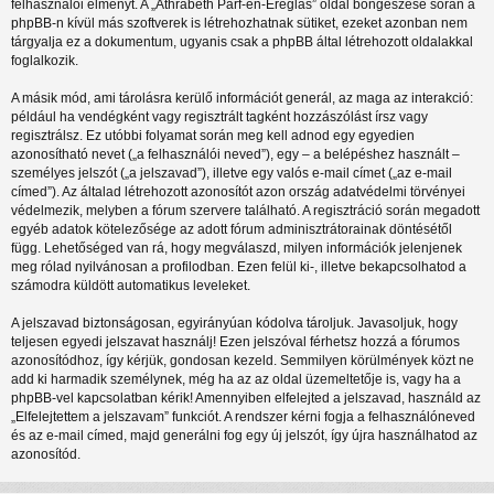
felhasználói élményt. A „Athrabeth Parf-en-Ereglas” oldal böngészése során a
phpBB-n kívül más szoftverek is létrehozhatnak sütiket, ezeket azonban nem
tárgyalja ez a dokumentum, ugyanis csak a phpBB által létrehozott oldalakkal
foglalkozik.
A másik mód, ami tárolásra kerülő információt generál, az maga az interakció:
például ha vendégként vagy regisztrált tagként hozzászólást írsz vagy
regisztrálsz. Ez utóbbi folyamat során meg kell adnod egy egyedien
azonosítható nevet („a felhasználói neved”), egy – a belépéshez használt –
személyes jelszót („a jelszavad”), illetve egy valós e-mail címet („az e-mail
címed”). Az általad létrehozott azonosítót azon ország adatvédelmi törvényei
védelmezik, melyben a fórum szervere található. A regisztráció során megadott
egyéb adatok kötelezősége az adott fórum adminisztrátorainak döntésétől
függ. Lehetőséged van rá, hogy megválaszd, milyen információk jelenjenek
meg rólad nyilvánosan a profilodban. Ezen felül ki-, illetve bekapcsolhatod a
számodra küldött automatikus leveleket.
A jelszavad biztonságosan, egyirányúan kódolva tároljuk. Javasoljuk, hogy
teljesen egyedi jelszavat használj! Ezen jelszóval férhetsz hozzá a fórumos
azonosítódhoz, így kérjük, gondosan kezeld. Semmilyen körülmények közt ne
add ki harmadik személynek, még ha az az oldal üzemeltetője is, vagy ha a
phpBB-vel kapcsolatban kérik! Amennyiben elfelejted a jelszavad, használd az
„Elfelejtettem a jelszavam” funkciót. A rendszer kérni fogja a felhasználóneved
és az e-mail címed, majd generálni fog egy új jelszót, így újra használhatod az
azonosítód.