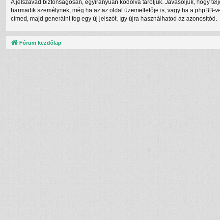
A jelszavad biztonságosan, egyirányúan kódolva tároljuk. Javasoljuk, hogy te
harmadik személynek, még ha az az oldal üzemeltetője is, vagy ha a phpBB-vel 
címed, majd generálni fog egy új jelszót, így újra használhatod az azonosítód.
Fórum kezdőlap