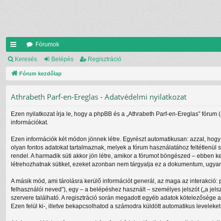
Fórumok
yo
Keresés
Belépés
Regisztráció
rs
Fórum kezdőlap
lin
Athrabeth Parf-en-Ereglas - Adatvédelmi nyilatkozat
ke
Ezen nyilatkozat írja le, hogy a phpBB és a „Athrabeth Parf-en-Ereglas” fórum 
k
információkat.
Ezen információk két módon jönnek létre. Egyrészt automatikusan: azzal, hogy 
olyan fontos adatokat tartalmaznak, melyek a fórum használatához feltétlenül s
rendel. A harmadik süti akkor jön létre, amikor a fórumot böngészed – ebben ke
létrehozhatnak sütiket, ezeket azonban nem tárgyalja ez a dokumentum, ugyanis
A másik mód, ami tárolásra kerülő információt generál, az maga az interakció: 
felhasználói neved”), egy – a belépéshez használt – személyes jelszót („a jels
szervere található. A regisztráció során megadott egyéb adatok kötelezősége 
Ezen felül ki-, illetve bekapcsolhatod a számodra küldött automatikus leveleket