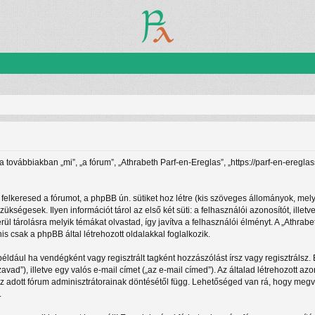
(a továbbiakban „mi”, „a fórum”, „Athrabeth Parf-en-Ereglas”, „https://parf-en-ereg
felkeresed a fórumot, a phpBB ún. sütiket hoz létre (kis szöveges állományok, mel
zükségesek. Ilyen információt tárol az első két süti: a felhasználói azonosítót, i
rül tárolásra melyik témákat olvastad, így javítva a felhasználói élményt. A „Athra
 csak a phpBB által létrehozott oldalakkal foglalkozik.
például ha vendégként vagy regisztrált tagként hozzászólást írsz vagy regisztrálsz
zavad”), illetve egy valós e-mail címet („az e-mail címed”). Az általad létrehozott
az adott fórum adminisztrátorainak döntésétől függ. Lehetőséged van rá, hogy megv
.