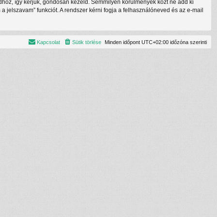
tódhoz, így kérjük, gondosan kezeld. Semmilyen körülmények közt ne add ki
a jelszavam” funkciót. A rendszer kérni fogja a felhasználóneved és az e-mail
Kapcsolat
Sütik törlése
Minden időpont
UTC+02:00
időzóna szerinti