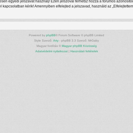
ljesen egyedi jelszavat használj! Ezen jelszóval férhetsz hozzá a fórumos azonosí
kapcsolatban kérik! Amennyiben elfelejted a jelszavad, használd az „Elfelejtettem 
Powered by
phpBB
® Forum Software © phpBB Limited
Style Szerző:
Arty
- phpBB 3.3 Szerző: MrGaby
Magyar fordítás ©
Magyar phpBB Közösség
Adatvédelmi nyilatkozat
|
Használati feltételek