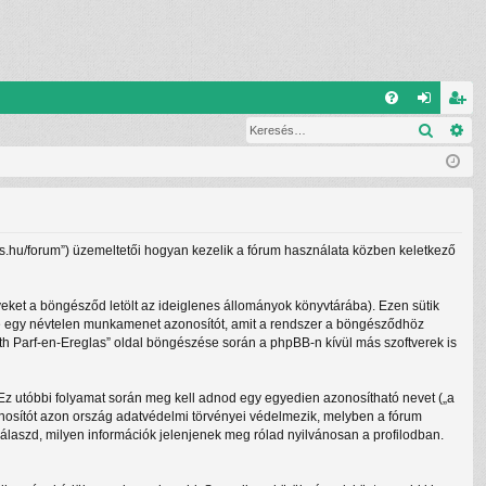
G
Keresé
Ré
G
el
eg
yI
ép
is
K
és
ztr
ác
lass.hu/forum”) üzemeltetői hogyan kezelik a fórum használata közben keletkező
ió
yeket a böngésződ letölt az ideiglenes állományok könyvtárába). Ezen sütik
lletve egy névtelen munkamenet azonosítót, amit a rendszer a böngésződhöz
beth Parf-en-Ereglas” oldal böngészése során a phpBB-n kívül más szoftverek is
. Ez utóbbi folyamat során meg kell adnod egy egyedien azonosítható nevet („a
 azonosítót azon ország adatvédelmi törvényei védelmezik, melyben a fórum
álaszd, milyen információk jelenjenek meg rólad nyilvánosan a profilodban.