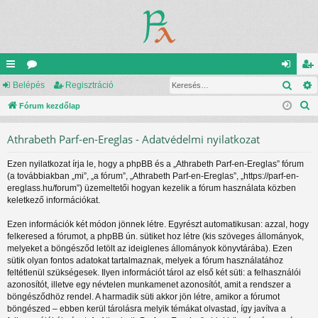
Kere
yo
Belépés
ór
Regisztráció
el
eg
K
rs
Fórum kezdőlap
u
ép
is
e
lin
m
és
ztr
Athrabeth Parf-en-Ereglas - Adatvédelmi nyilatkozat
r
ke
ok
ác
e
Ezen nyilatkozat írja le, hogy a phpBB és a „Athrabeth Parf-en-Ereglas” fórum
s
k
ió
(a továbbiakban „mi”, „a fórum”, „Athrabeth Parf-en-Ereglas”, „https://parf-en-
é
ereglass.hu/forum”) üzemeltetői hogyan kezelik a fórum használata közben
s
keletkező információkat.
Ezen információk két módon jönnek létre. Egyrészt automatikusan: azzal, hogy
felkeresed a fórumot, a phpBB ún. sütiket hoz létre (kis szöveges állományok,
melyeket a böngésződ letölt az ideiglenes állományok könyvtárába). Ezen
sütik olyan fontos adatokat tartalmaznak, melyek a fórum használatához
feltétlenül szükségesek. Ilyen információt tárol az első két süti: a felhasználói
azonosítót, illetve egy névtelen munkamenet azonosítót, amit a rendszer a
böngésződhöz rendel. A harmadik süti akkor jön létre, amikor a fórumot
böngészed – ebben kerül tárolásra melyik témákat olvastad, így javítva a