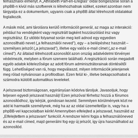
felhasználói élményt. A „Athrabeth Parf-en-Ereglas” oldal böngészése során a
phpBB-n kívül más szoftverek is létrehozhatnak sütiket, ezeket azonban nem
tárgyalja ez a dokumentum, ugyanis csak a phpBB által létrehozott oldalakkal
foglalkozik.
A másik mód, ami tárolásra kerülő információt generál, az maga az interakció:
például ha vendégként vagy regisztrált tagként hozzászólást írsz vagy
regisztrálsz. Ez utóbbi folyamat során meg kell adnod egy egyedien
azonosítható nevet („a felhasználói neved”), egy – a belépéshez használt –
személyes jelszót („a jelszavad”), illetve egy valós e-mail címet („az e-mail
címed”). Az általad létrehozott azonosítót azon ország adatvédelmi törvényei
védelmezik, melyben a fórum szervere található. A regisztráció során megadott
egyéb adatok kötelezősége az adott fórum adminisztrátorainak döntésétől
függ. Lehetőséged van rá, hogy megválaszd, milyen információk jelenjenek
meg rólad nyilvánosan a profilodban. Ezen felül ki-, illetve bekapcsolhatod a
számodra küldött automatikus leveleket.
A jelszavad biztonságosan, egyirányúan kódolva tároljuk. Javasoljuk, hogy
teljesen egyedi jelszavat használj! Ezen jelszóval férhetsz hozzá a fórumos
azonosítódhoz, így kérjük, gondosan kezeld. Semmilyen körülmények közt ne
add ki harmadik személynek, még ha az az oldal üzemeltetője is, vagy ha a
phpBB-vel kapcsolatban kérik! Amennyiben elfelejted a jelszavad, használd az
„Elfelejtettem a jelszavam” funkciót. A rendszer kérni fogja a felhasználóneved
és az e-mail címed, majd generálni fog egy új jelszót, így újra használhatod az
azonosítód.