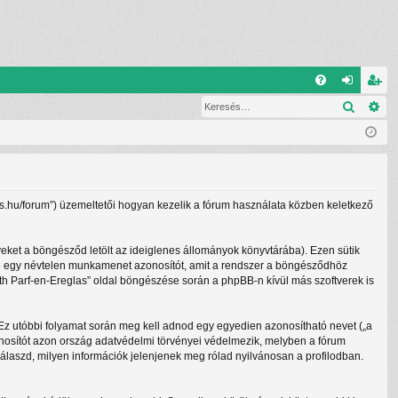
G
Keresé
Ré
G
el
eg
yI
ép
is
K
és
ztr
ác
lass.hu/forum”) üzemeltetői hogyan kezelik a fórum használata közben keletkező
ió
yeket a böngésződ letölt az ideiglenes állományok könyvtárába). Ezen sütik
lletve egy névtelen munkamenet azonosítót, amit a rendszer a böngésződhöz
beth Parf-en-Ereglas” oldal böngészése során a phpBB-n kívül más szoftverek is
. Ez utóbbi folyamat során meg kell adnod egy egyedien azonosítható nevet („a
 azonosítót azon ország adatvédelmi törvényei védelmezik, melyben a fórum
álaszd, milyen információk jelenjenek meg rólad nyilvánosan a profilodban.