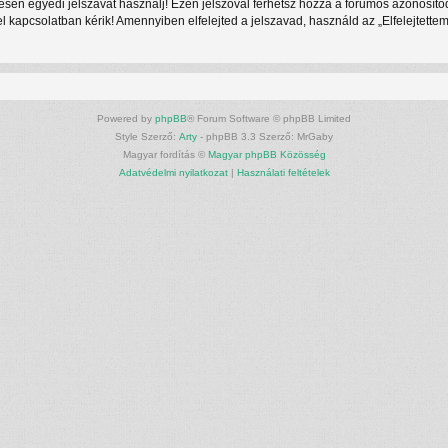
ljesen egyedi jelszavat használj! Ezen jelszóval férhetsz hozzá a fórumos azonosí
kapcsolatban kérik! Amennyiben elfelejted a jelszavad, használd az „Elfelejtettem 
Powered by
phpBB
® Forum Software © phpBB Limited
Style Szerző:
Arty
- phpBB 3.3 Szerző: MrGaby
Magyar fordítás ©
Magyar phpBB Közösség
Adatvédelmi nyilatkozat
|
Használati feltételek