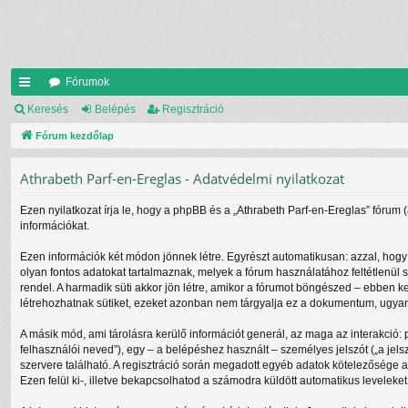
Fórumok
yo
Keresés
Belépés
Regisztráció
rs
Fórum kezdőlap
lin
Athrabeth Parf-en-Ereglas - Adatvédelmi nyilatkozat
ke
Ezen nyilatkozat írja le, hogy a phpBB és a „Athrabeth Parf-en-Ereglas” fórum 
k
információkat.
Ezen információk két módon jönnek létre. Egyrészt automatikusan: azzal, hogy 
olyan fontos adatokat tartalmaznak, melyek a fórum használatához feltétlenül s
rendel. A harmadik süti akkor jön létre, amikor a fórumot böngészed – ebben ke
létrehozhatnak sütiket, ezeket azonban nem tárgyalja ez a dokumentum, ugyanis
A másik mód, ami tárolásra kerülő információt generál, az maga az interakció: 
felhasználói neved”), egy – a belépéshez használt – személyes jelszót („a jels
szervere található. A regisztráció során megadott egyéb adatok kötelezősége 
Ezen felül ki-, illetve bekapcsolhatod a számodra küldött automatikus leveleket