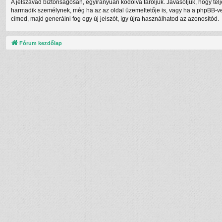
A jelszavad biztonságosan, egyirányúan kódolva tároljuk. Javasoljuk, hogy te
harmadik személynek, még ha az az oldal üzemeltetője is, vagy ha a phpBB-vel 
címed, majd generálni fog egy új jelszót, így újra használhatod az azonosítód.
Fórum kezdőlap