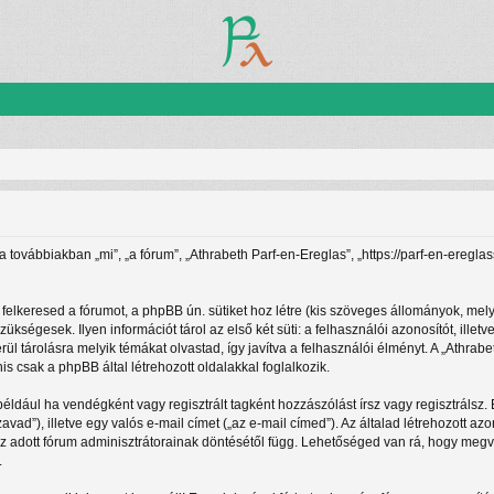
(a továbbiakban „mi”, „a fórum”, „Athrabeth Parf-en-Ereglas”, „https://parf-en-ereg
felkeresed a fórumot, a phpBB ún. sütiket hoz létre (kis szöveges állományok, mel
zükségesek. Ilyen információt tárol az első két süti: a felhasználói azonosítót, i
rül tárolásra melyik témákat olvastad, így javítva a felhasználói élményt. A „Athra
 csak a phpBB által létrehozott oldalakkal foglalkozik.
például ha vendégként vagy regisztrált tagként hozzászólást írsz vagy regisztrálsz
zavad”), illetve egy valós e-mail címet („az e-mail címed”). Az általad létrehozott
az adott fórum adminisztrátorainak döntésétől függ. Lehetőséged van rá, hogy megv
.