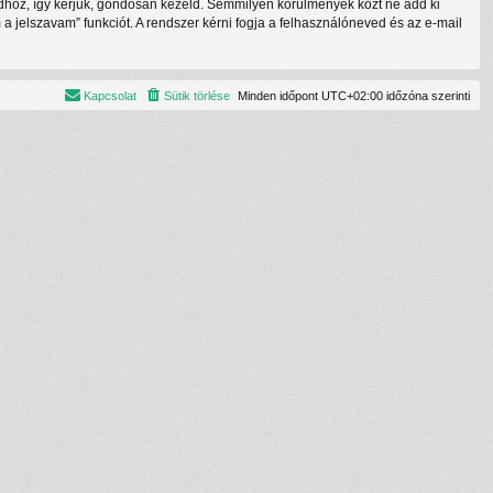
tódhoz, így kérjük, gondosan kezeld. Semmilyen körülmények közt ne add ki
a jelszavam” funkciót. A rendszer kérni fogja a felhasználóneved és az e-mail
Kapcsolat
Sütik törlése
Minden időpont
UTC+02:00
időzóna szerinti