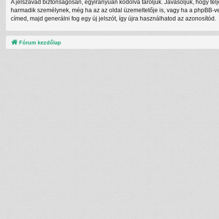
A jelszavad biztonságosan, egyirányúan kódolva tároljuk. Javasoljuk, hogy te
harmadik személynek, még ha az az oldal üzemeltetője is, vagy ha a phpBB-vel 
címed, majd generálni fog egy új jelszót, így újra használhatod az azonosítód.
Fórum kezdőlap