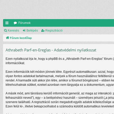
Fórumok
yo
Keresés
Belépés
Regisztráció
rs
Fórum kezdőlap
lin
Athrabeth Parf-en-Ereglas - Adatvédelmi nyilatkozat
ke
Ezen nyilatkozat írja le, hogy a phpBB és a „Athrabeth Parf-en-Ereglas” fórum 
k
információkat.
Ezen információk két módon jönnek létre. Egyrészt automatikusan: azzal, hogy 
olyan fontos adatokat tartalmaznak, melyek a fórum használatához feltétlenül s
rendel. A harmadik süti akkor jön létre, amikor a fórumot böngészed – ebben ke
létrehozhatnak sütiket, ezeket azonban nem tárgyalja ez a dokumentum, ugyanis
A másik mód, ami tárolásra kerülő információt generál, az maga az interakció: 
felhasználói neved”), egy – a belépéshez használt – személyes jelszót („a jels
szervere található. A regisztráció során megadott egyéb adatok kötelezősége 
Ezen felül ki-, illetve bekapcsolhatod a számodra küldött automatikus leveleket