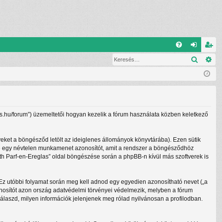
G
Keresé
Ré
G
el
eg
yI
ép
is
K
és
ztr
ác
lass.hu/forum”) üzemeltetői hogyan kezelik a fórum használata közben keletkező
ió
yeket a böngésződ letölt az ideiglenes állományok könyvtárába). Ezen sütik
lletve egy névtelen munkamenet azonosítót, amit a rendszer a böngésződhöz
beth Parf-en-Ereglas” oldal böngészése során a phpBB-n kívül más szoftverek is
. Ez utóbbi folyamat során meg kell adnod egy egyedien azonosítható nevet („a
 azonosítót azon ország adatvédelmi törvényei védelmezik, melyben a fórum
álaszd, milyen információk jelenjenek meg rólad nyilvánosan a profilodban.