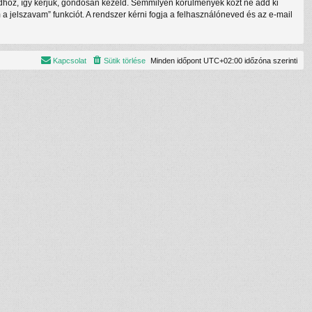
tódhoz, így kérjük, gondosan kezeld. Semmilyen körülmények közt ne add ki
a jelszavam” funkciót. A rendszer kérni fogja a felhasználóneved és az e-mail
Kapcsolat
Sütik törlése
Minden időpont
UTC+02:00
időzóna szerinti