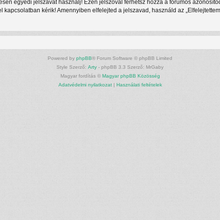
ljesen egyedi jelszavat használj! Ezen jelszóval férhetsz hozzá a fórumos azonosí
kapcsolatban kérik! Amennyiben elfelejted a jelszavad, használd az „Elfelejtettem 
Powered by
phpBB
® Forum Software © phpBB Limited
Style Szerző:
Arty
- phpBB 3.3 Szerző: MrGaby
Magyar fordítás ©
Magyar phpBB Közösség
Adatvédelmi nyilatkozat
|
Használati feltételek