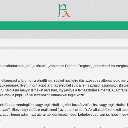
(a továbbiakban „mi”, „a fórum”, „Athrabeth Parf-en-Ereglas”, „https://parf-en-ereg
felkeresed a fórumot, a phpBB ún. sütiket hoz létre (kis szöveges állományok, mel
zükségesek. Ilyen információt tárol az első két süti: a felhasználói azonosítót, i
rül tárolásra melyik témákat olvastad, így javítva a felhasználói élményt. A „Athra
 csak a phpBB által létrehozott oldalakkal foglalkozik.
például ha vendégként vagy regisztrált tagként hozzászólást írsz vagy regisztrálsz
zavad”), illetve egy valós e-mail címet („az e-mail címed”). Az általad létrehozott
az adott fórum adminisztrátorainak döntésétől függ. Lehetőséged van rá, hogy megv
.