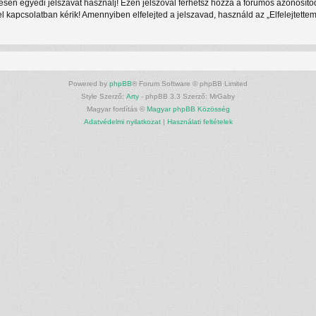
ljesen egyedi jelszavat használj! Ezen jelszóval férhetsz hozzá a fórumos azonosí
kapcsolatban kérik! Amennyiben elfelejted a jelszavad, használd az „Elfelejtettem 
Powered by
phpBB
® Forum Software © phpBB Limited
Style Szerző:
Arty
- phpBB 3.3 Szerző: MrGaby
Magyar fordítás ©
Magyar phpBB Közösség
Adatvédelmi nyilatkozat
|
Használati feltételek