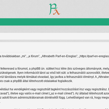
(a továbbiakban „mi”, „a fórum”, „Athrabeth Parf-en-Ereglas”, „https://parf-en-ereg
felkeresed a fórumot, a phpBB ún. sütiket hoz létre (kis szöveges állományok, mel
zükségesek. Ilyen információt tárol az első két süti: a felhasználói azonosítót, i
rül tárolásra melyik témákat olvastad, így javítva a felhasználói élményt. A „Athra
 csak a phpBB által létrehozott oldalakkal foglalkozik.
például ha vendégként vagy regisztrált tagként hozzászólást írsz vagy regisztrálsz
zavad”), illetve egy valós e-mail címet („az e-mail címed”). Az általad létrehozott
az adott fórum adminisztrátorainak döntésétől függ. Lehetőséged van rá, hogy megv
.