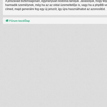
A jelszavad biztonságosan, egyirányúan kódolva tároljuk. Javasoljuk, hogy te
harmadik személynek, még ha az az oldal üzemeltetője is, vagy ha a phpBB-vel 
címed, majd generálni fog egy új jelszót, így újra használhatod az azonosítód.
Fórum kezdőlap