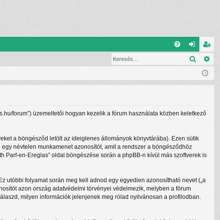
G
Keresé
Ré
G
el
eg
yI
ép
is
K
és
ztr
ác
lass.hu/forum”) üzemeltetői hogyan kezelik a fórum használata közben keletkező
ió
yeket a böngésződ letölt az ideiglenes állományok könyvtárába). Ezen sütik
lletve egy névtelen munkamenet azonosítót, amit a rendszer a böngésződhöz
beth Parf-en-Ereglas” oldal böngészése során a phpBB-n kívül más szoftverek is
. Ez utóbbi folyamat során meg kell adnod egy egyedien azonosítható nevet („a
 azonosítót azon ország adatvédelmi törvényei védelmezik, melyben a fórum
álaszd, milyen információk jelenjenek meg rólad nyilvánosan a profilodban.