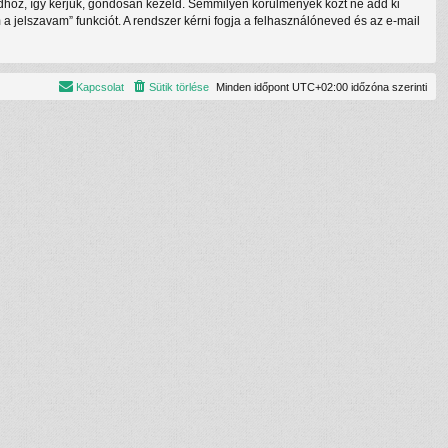
tódhoz, így kérjük, gondosan kezeld. Semmilyen körülmények közt ne add ki
a jelszavam” funkciót. A rendszer kérni fogja a felhasználóneved és az e-mail
Kapcsolat
Sütik törlése
Minden időpont
UTC+02:00
időzóna szerinti