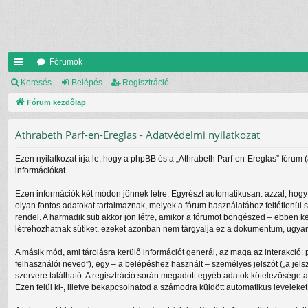
Fórumok
yo
Keresés
Belépés
Regisztráció
rs
Fórum kezdőlap
lin
Athrabeth Parf-en-Ereglas - Adatvédelmi nyilatkozat
ke
Ezen nyilatkozat írja le, hogy a phpBB és a „Athrabeth Parf-en-Ereglas” fórum 
k
információkat.
Ezen információk két módon jönnek létre. Egyrészt automatikusan: azzal, hogy 
olyan fontos adatokat tartalmaznak, melyek a fórum használatához feltétlenül s
rendel. A harmadik süti akkor jön létre, amikor a fórumot böngészed – ebben ke
létrehozhatnak sütiket, ezeket azonban nem tárgyalja ez a dokumentum, ugyanis
A másik mód, ami tárolásra kerülő információt generál, az maga az interakció: 
felhasználói neved”), egy – a belépéshez használt – személyes jelszót („a jels
szervere található. A regisztráció során megadott egyéb adatok kötelezősége 
Ezen felül ki-, illetve bekapcsolhatod a számodra küldött automatikus leveleket