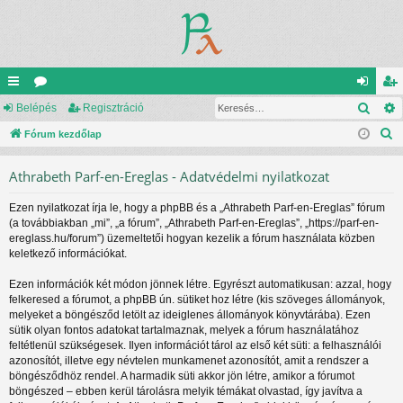
Kere
yo
Belépés
ór
Regisztráció
el
eg
K
rs
Fórum kezdőlap
u
ép
is
e
lin
m
és
ztr
Athrabeth Parf-en-Ereglas - Adatvédelmi nyilatkozat
r
ke
ok
ác
e
Ezen nyilatkozat írja le, hogy a phpBB és a „Athrabeth Parf-en-Ereglas” fórum
s
k
ió
(a továbbiakban „mi”, „a fórum”, „Athrabeth Parf-en-Ereglas”, „https://parf-en-
é
ereglass.hu/forum”) üzemeltetői hogyan kezelik a fórum használata közben
s
keletkező információkat.
Ezen információk két módon jönnek létre. Egyrészt automatikusan: azzal, hogy
felkeresed a fórumot, a phpBB ún. sütiket hoz létre (kis szöveges állományok,
melyeket a böngésződ letölt az ideiglenes állományok könyvtárába). Ezen
sütik olyan fontos adatokat tartalmaznak, melyek a fórum használatához
feltétlenül szükségesek. Ilyen információt tárol az első két süti: a felhasználói
azonosítót, illetve egy névtelen munkamenet azonosítót, amit a rendszer a
böngésződhöz rendel. A harmadik süti akkor jön létre, amikor a fórumot
böngészed – ebben kerül tárolásra melyik témákat olvastad, így javítva a