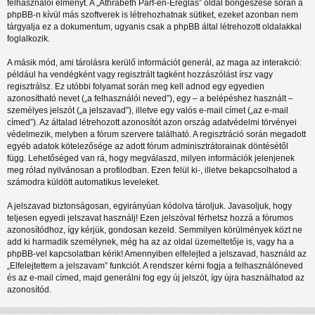
felhasználói élményt. A „Athrabeth Parf-en-Ereglas” oldal böngészése során a
phpBB-n kívül más szoftverek is létrehozhatnak sütiket, ezeket azonban nem
tárgyalja ez a dokumentum, ugyanis csak a phpBB által létrehozott oldalakkal
foglalkozik.
A másik mód, ami tárolásra kerülő információt generál, az maga az interakció:
például ha vendégként vagy regisztrált tagként hozzászólást írsz vagy
regisztrálsz. Ez utóbbi folyamat során meg kell adnod egy egyedien
azonosítható nevet („a felhasználói neved”), egy – a belépéshez használt –
személyes jelszót („a jelszavad”), illetve egy valós e-mail címet („az e-mail
címed”). Az általad létrehozott azonosítót azon ország adatvédelmi törvényei
védelmezik, melyben a fórum szervere található. A regisztráció során megadott
egyéb adatok kötelezősége az adott fórum adminisztrátorainak döntésétől
függ. Lehetőséged van rá, hogy megválaszd, milyen információk jelenjenek
meg rólad nyilvánosan a profilodban. Ezen felül ki-, illetve bekapcsolhatod a
számodra küldött automatikus leveleket.
A jelszavad biztonságosan, egyirányúan kódolva tároljuk. Javasoljuk, hogy
teljesen egyedi jelszavat használj! Ezen jelszóval férhetsz hozzá a fórumos
azonosítódhoz, így kérjük, gondosan kezeld. Semmilyen körülmények közt ne
add ki harmadik személynek, még ha az az oldal üzemeltetője is, vagy ha a
phpBB-vel kapcsolatban kérik! Amennyiben elfelejted a jelszavad, használd az
„Elfelejtettem a jelszavam” funkciót. A rendszer kérni fogja a felhasználóneved
és az e-mail címed, majd generálni fog egy új jelszót, így újra használhatod az
azonosítód.