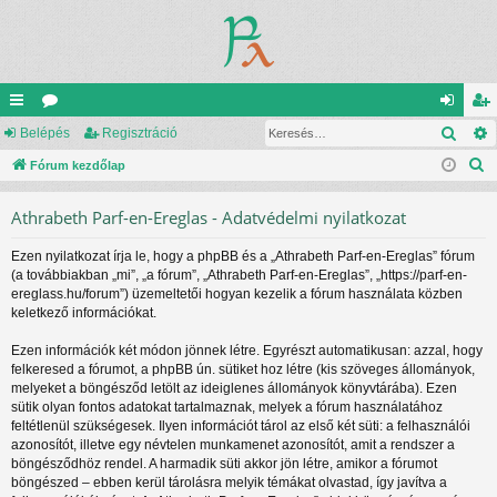
Kere
yo
Belépés
ór
Regisztráció
el
eg
K
rs
Fórum kezdőlap
u
ép
is
e
lin
m
és
ztr
Athrabeth Parf-en-Ereglas - Adatvédelmi nyilatkozat
r
ke
ok
ác
e
Ezen nyilatkozat írja le, hogy a phpBB és a „Athrabeth Parf-en-Ereglas” fórum
s
k
ió
(a továbbiakban „mi”, „a fórum”, „Athrabeth Parf-en-Ereglas”, „https://parf-en-
é
ereglass.hu/forum”) üzemeltetői hogyan kezelik a fórum használata közben
s
keletkező információkat.
Ezen információk két módon jönnek létre. Egyrészt automatikusan: azzal, hogy
felkeresed a fórumot, a phpBB ún. sütiket hoz létre (kis szöveges állományok,
melyeket a böngésződ letölt az ideiglenes állományok könyvtárába). Ezen
sütik olyan fontos adatokat tartalmaznak, melyek a fórum használatához
feltétlenül szükségesek. Ilyen információt tárol az első két süti: a felhasználói
azonosítót, illetve egy névtelen munkamenet azonosítót, amit a rendszer a
böngésződhöz rendel. A harmadik süti akkor jön létre, amikor a fórumot
böngészed – ebben kerül tárolásra melyik témákat olvastad, így javítva a