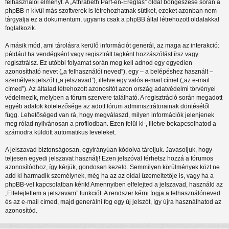
felhasználói élményt. A „Athrabeth Parf-en-Ereglas” oldal böngészése során a
phpBB-n kívül más szoftverek is létrehozhatnak sütiket, ezeket azonban nem
tárgyalja ez a dokumentum, ugyanis csak a phpBB által létrehozott oldalakkal
foglalkozik.
A másik mód, ami tárolásra kerülő információt generál, az maga az interakció:
például ha vendégként vagy regisztrált tagként hozzászólást írsz vagy
regisztrálsz. Ez utóbbi folyamat során meg kell adnod egy egyedien
azonosítható nevet („a felhasználói neved”), egy – a belépéshez használt –
személyes jelszót („a jelszavad”), illetve egy valós e-mail címet („az e-mail
címed”). Az általad létrehozott azonosítót azon ország adatvédelmi törvényei
védelmezik, melyben a fórum szervere található. A regisztráció során megadott
egyéb adatok kötelezősége az adott fórum adminisztrátorainak döntésétől
függ. Lehetőséged van rá, hogy megválaszd, milyen információk jelenjenek
meg rólad nyilvánosan a profilodban. Ezen felül ki-, illetve bekapcsolhatod a
számodra küldött automatikus leveleket.
A jelszavad biztonságosan, egyirányúan kódolva tároljuk. Javasoljuk, hogy
teljesen egyedi jelszavat használj! Ezen jelszóval férhetsz hozzá a fórumos
azonosítódhoz, így kérjük, gondosan kezeld. Semmilyen körülmények közt ne
add ki harmadik személynek, még ha az az oldal üzemeltetője is, vagy ha a
phpBB-vel kapcsolatban kérik! Amennyiben elfelejted a jelszavad, használd az
„Elfelejtettem a jelszavam” funkciót. A rendszer kérni fogja a felhasználóneved
és az e-mail címed, majd generálni fog egy új jelszót, így újra használhatod az
azonosítód.