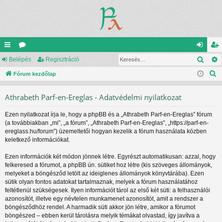
Kere
yo
Belépés
ór
Regisztráció
el
eg
K
rs
Fórum kezdőlap
u
ép
is
e
lin
m
és
ztr
Athrabeth Parf-en-Ereglas - Adatvédelmi nyilatkozat
r
ke
ok
ác
e
Ezen nyilatkozat írja le, hogy a phpBB és a „Athrabeth Parf-en-Ereglas” fórum
s
k
ió
(a továbbiakban „mi”, „a fórum”, „Athrabeth Parf-en-Ereglas”, „https://parf-en-
é
ereglass.hu/forum”) üzemeltetői hogyan kezelik a fórum használata közben
s
keletkező információkat.
Ezen információk két módon jönnek létre. Egyrészt automatikusan: azzal, hogy
felkeresed a fórumot, a phpBB ún. sütiket hoz létre (kis szöveges állományok,
melyeket a böngésződ letölt az ideiglenes állományok könyvtárába). Ezen
sütik olyan fontos adatokat tartalmaznak, melyek a fórum használatához
feltétlenül szükségesek. Ilyen információt tárol az első két süti: a felhasználói
azonosítót, illetve egy névtelen munkamenet azonosítót, amit a rendszer a
böngésződhöz rendel. A harmadik süti akkor jön létre, amikor a fórumot
böngészed – ebben kerül tárolásra melyik témákat olvastad, így javítva a