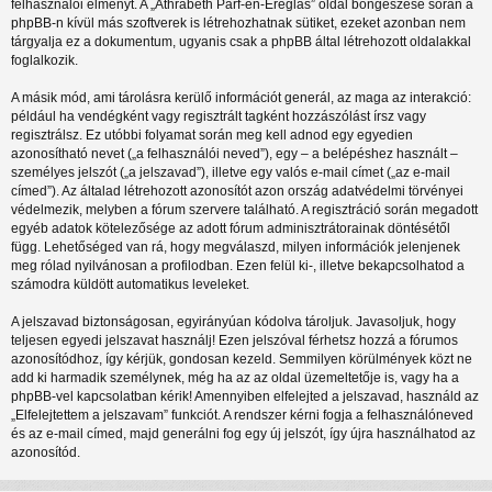
felhasználói élményt. A „Athrabeth Parf-en-Ereglas” oldal böngészése során a
phpBB-n kívül más szoftverek is létrehozhatnak sütiket, ezeket azonban nem
tárgyalja ez a dokumentum, ugyanis csak a phpBB által létrehozott oldalakkal
foglalkozik.
A másik mód, ami tárolásra kerülő információt generál, az maga az interakció:
például ha vendégként vagy regisztrált tagként hozzászólást írsz vagy
regisztrálsz. Ez utóbbi folyamat során meg kell adnod egy egyedien
azonosítható nevet („a felhasználói neved”), egy – a belépéshez használt –
személyes jelszót („a jelszavad”), illetve egy valós e-mail címet („az e-mail
címed”). Az általad létrehozott azonosítót azon ország adatvédelmi törvényei
védelmezik, melyben a fórum szervere található. A regisztráció során megadott
egyéb adatok kötelezősége az adott fórum adminisztrátorainak döntésétől
függ. Lehetőséged van rá, hogy megválaszd, milyen információk jelenjenek
meg rólad nyilvánosan a profilodban. Ezen felül ki-, illetve bekapcsolhatod a
számodra küldött automatikus leveleket.
A jelszavad biztonságosan, egyirányúan kódolva tároljuk. Javasoljuk, hogy
teljesen egyedi jelszavat használj! Ezen jelszóval férhetsz hozzá a fórumos
azonosítódhoz, így kérjük, gondosan kezeld. Semmilyen körülmények közt ne
add ki harmadik személynek, még ha az az oldal üzemeltetője is, vagy ha a
phpBB-vel kapcsolatban kérik! Amennyiben elfelejted a jelszavad, használd az
„Elfelejtettem a jelszavam” funkciót. A rendszer kérni fogja a felhasználóneved
és az e-mail címed, majd generálni fog egy új jelszót, így újra használhatod az
azonosítód.