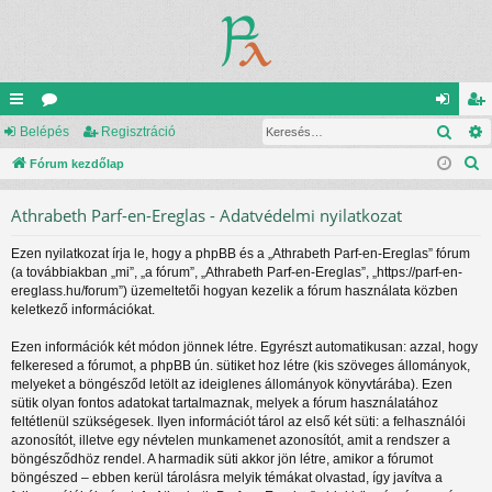
Kere
yo
Belépés
ór
Regisztráció
el
eg
K
rs
Fórum kezdőlap
u
ép
is
e
lin
m
és
ztr
Athrabeth Parf-en-Ereglas - Adatvédelmi nyilatkozat
r
ke
ok
ác
e
Ezen nyilatkozat írja le, hogy a phpBB és a „Athrabeth Parf-en-Ereglas” fórum
s
k
ió
(a továbbiakban „mi”, „a fórum”, „Athrabeth Parf-en-Ereglas”, „https://parf-en-
é
ereglass.hu/forum”) üzemeltetői hogyan kezelik a fórum használata közben
s
keletkező információkat.
Ezen információk két módon jönnek létre. Egyrészt automatikusan: azzal, hogy
felkeresed a fórumot, a phpBB ún. sütiket hoz létre (kis szöveges állományok,
melyeket a böngésződ letölt az ideiglenes állományok könyvtárába). Ezen
sütik olyan fontos adatokat tartalmaznak, melyek a fórum használatához
feltétlenül szükségesek. Ilyen információt tárol az első két süti: a felhasználói
azonosítót, illetve egy névtelen munkamenet azonosítót, amit a rendszer a
böngésződhöz rendel. A harmadik süti akkor jön létre, amikor a fórumot
böngészed – ebben kerül tárolásra melyik témákat olvastad, így javítva a