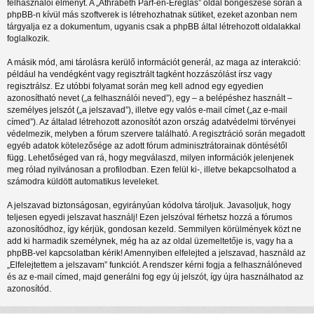
felhasználói élményt. A „Athrabeth Parf-en-Ereglas” oldal böngészése során a
phpBB-n kívül más szoftverek is létrehozhatnak sütiket, ezeket azonban nem
tárgyalja ez a dokumentum, ugyanis csak a phpBB által létrehozott oldalakkal
foglalkozik.
A másik mód, ami tárolásra kerülő információt generál, az maga az interakció:
például ha vendégként vagy regisztrált tagként hozzászólást írsz vagy
regisztrálsz. Ez utóbbi folyamat során meg kell adnod egy egyedien
azonosítható nevet („a felhasználói neved”), egy – a belépéshez használt –
személyes jelszót („a jelszavad”), illetve egy valós e-mail címet („az e-mail
címed”). Az általad létrehozott azonosítót azon ország adatvédelmi törvényei
védelmezik, melyben a fórum szervere található. A regisztráció során megadott
egyéb adatok kötelezősége az adott fórum adminisztrátorainak döntésétől
függ. Lehetőséged van rá, hogy megválaszd, milyen információk jelenjenek
meg rólad nyilvánosan a profilodban. Ezen felül ki-, illetve bekapcsolhatod a
számodra küldött automatikus leveleket.
A jelszavad biztonságosan, egyirányúan kódolva tároljuk. Javasoljuk, hogy
teljesen egyedi jelszavat használj! Ezen jelszóval férhetsz hozzá a fórumos
azonosítódhoz, így kérjük, gondosan kezeld. Semmilyen körülmények közt ne
add ki harmadik személynek, még ha az az oldal üzemeltetője is, vagy ha a
phpBB-vel kapcsolatban kérik! Amennyiben elfelejted a jelszavad, használd az
„Elfelejtettem a jelszavam” funkciót. A rendszer kérni fogja a felhasználóneved
és az e-mail címed, majd generálni fog egy új jelszót, így újra használhatod az
azonosítód.