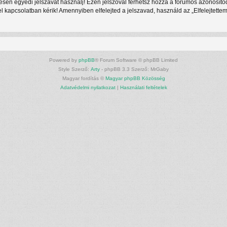
ljesen egyedi jelszavat használj! Ezen jelszóval férhetsz hozzá a fórumos azonosí
kapcsolatban kérik! Amennyiben elfelejted a jelszavad, használd az „Elfelejtettem 
Powered by
phpBB
® Forum Software © phpBB Limited
Style Szerző:
Arty
- phpBB 3.3 Szerző: MrGaby
Magyar fordítás ©
Magyar phpBB Közösség
Adatvédelmi nyilatkozat
|
Használati feltételek