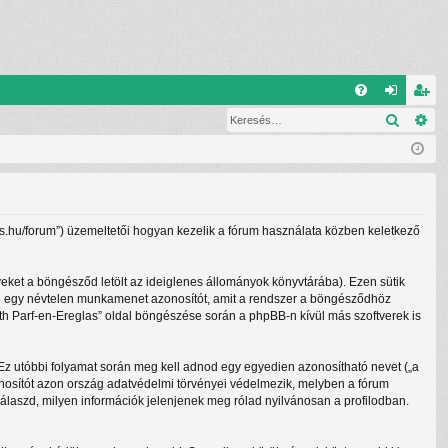
G
Keresé
Ré
G
el
eg
yI
ép
is
K
és
ztr
ác
lass.hu/forum”) üzemeltetői hogyan kezelik a fórum használata közben keletkező
ió
yeket a böngésződ letölt az ideiglenes állományok könyvtárába). Ezen sütik
lletve egy névtelen munkamenet azonosítót, amit a rendszer a böngésződhöz
beth Parf-en-Ereglas” oldal böngészése során a phpBB-n kívül más szoftverek is
. Ez utóbbi folyamat során meg kell adnod egy egyedien azonosítható nevet („a
 azonosítót azon ország adatvédelmi törvényei védelmezik, melyben a fórum
álaszd, milyen információk jelenjenek meg rólad nyilvánosan a profilodban.