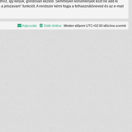
tódhoz, így kérjük, gondosan kezeld. Semmilyen körülmények közt ne add ki
a jelszavam” funkciót. A rendszer kérni fogja a felhasználóneved és az e-mail
Kapcsolat
Sütik törlése
Minden időpont
UTC+02:00
időzóna szerinti