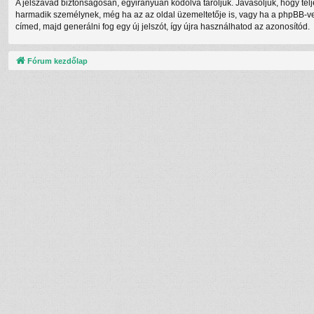
A jelszavad biztonságosan, egyirányúan kódolva tároljuk. Javasoljuk, hogy te
harmadik személynek, még ha az az oldal üzemeltetője is, vagy ha a phpBB-vel 
címed, majd generálni fog egy új jelszót, így újra használhatod az azonosítód.
Fórum kezdőlap