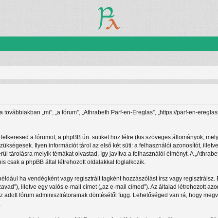
(a továbbiakban „mi”, „a fórum”, „Athrabeth Parf-en-Ereglas”, „https://parf-en-ereg
felkeresed a fórumot, a phpBB ún. sütiket hoz létre (kis szöveges állományok, mel
zükségesek. Ilyen információt tárol az első két süti: a felhasználói azonosítót, i
rül tárolásra melyik témákat olvastad, így javítva a felhasználói élményt. A „Athra
 csak a phpBB által létrehozott oldalakkal foglalkozik.
például ha vendégként vagy regisztrált tagként hozzászólást írsz vagy regisztrálsz
zavad”), illetve egy valós e-mail címet („az e-mail címed”). Az általad létrehozott
az adott fórum adminisztrátorainak döntésétől függ. Lehetőséged van rá, hogy megv
.