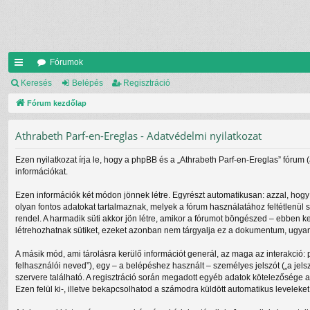
Fórumok
yo
Keresés
Belépés
Regisztráció
rs
Fórum kezdőlap
lin
Athrabeth Parf-en-Ereglas - Adatvédelmi nyilatkozat
ke
Ezen nyilatkozat írja le, hogy a phpBB és a „Athrabeth Parf-en-Ereglas” fórum 
k
információkat.
Ezen információk két módon jönnek létre. Egyrészt automatikusan: azzal, hogy 
olyan fontos adatokat tartalmaznak, melyek a fórum használatához feltétlenül s
rendel. A harmadik süti akkor jön létre, amikor a fórumot böngészed – ebben ke
létrehozhatnak sütiket, ezeket azonban nem tárgyalja ez a dokumentum, ugyanis
A másik mód, ami tárolásra kerülő információt generál, az maga az interakció: 
felhasználói neved”), egy – a belépéshez használt – személyes jelszót („a jels
szervere található. A regisztráció során megadott egyéb adatok kötelezősége 
Ezen felül ki-, illetve bekapcsolhatod a számodra küldött automatikus leveleket