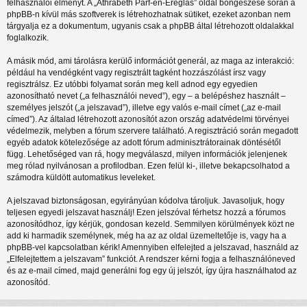
felhasználói élményt. A „Athrabeth Parf-en-Ereglas” oldal böngészése során a
phpBB-n kívül más szoftverek is létrehozhatnak sütiket, ezeket azonban nem
tárgyalja ez a dokumentum, ugyanis csak a phpBB által létrehozott oldalakkal
foglalkozik.
A másik mód, ami tárolásra kerülő információt generál, az maga az interakció:
például ha vendégként vagy regisztrált tagként hozzászólást írsz vagy
regisztrálsz. Ez utóbbi folyamat során meg kell adnod egy egyedien
azonosítható nevet („a felhasználói neved”), egy – a belépéshez használt –
személyes jelszót („a jelszavad”), illetve egy valós e-mail címet („az e-mail
címed”). Az általad létrehozott azonosítót azon ország adatvédelmi törvényei
védelmezik, melyben a fórum szervere található. A regisztráció során megadott
egyéb adatok kötelezősége az adott fórum adminisztrátorainak döntésétől
függ. Lehetőséged van rá, hogy megválaszd, milyen információk jelenjenek
meg rólad nyilvánosan a profilodban. Ezen felül ki-, illetve bekapcsolhatod a
számodra küldött automatikus leveleket.
A jelszavad biztonságosan, egyirányúan kódolva tároljuk. Javasoljuk, hogy
teljesen egyedi jelszavat használj! Ezen jelszóval férhetsz hozzá a fórumos
azonosítódhoz, így kérjük, gondosan kezeld. Semmilyen körülmények közt ne
add ki harmadik személynek, még ha az az oldal üzemeltetője is, vagy ha a
phpBB-vel kapcsolatban kérik! Amennyiben elfelejted a jelszavad, használd az
„Elfelejtettem a jelszavam” funkciót. A rendszer kérni fogja a felhasználóneved
és az e-mail címed, majd generálni fog egy új jelszót, így újra használhatod az
azonosítód.