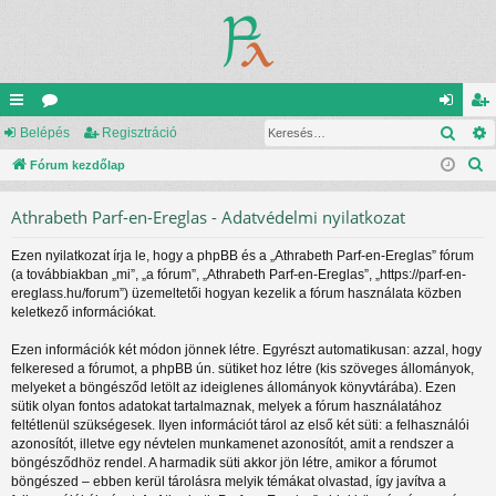
Kere
yo
Belépés
ór
Regisztráció
el
eg
K
rs
Fórum kezdőlap
u
ép
is
e
lin
m
és
ztr
Athrabeth Parf-en-Ereglas - Adatvédelmi nyilatkozat
r
ke
ok
ác
e
Ezen nyilatkozat írja le, hogy a phpBB és a „Athrabeth Parf-en-Ereglas” fórum
s
k
ió
(a továbbiakban „mi”, „a fórum”, „Athrabeth Parf-en-Ereglas”, „https://parf-en-
é
ereglass.hu/forum”) üzemeltetői hogyan kezelik a fórum használata közben
s
keletkező információkat.
Ezen információk két módon jönnek létre. Egyrészt automatikusan: azzal, hogy
felkeresed a fórumot, a phpBB ún. sütiket hoz létre (kis szöveges állományok,
melyeket a böngésződ letölt az ideiglenes állományok könyvtárába). Ezen
sütik olyan fontos adatokat tartalmaznak, melyek a fórum használatához
feltétlenül szükségesek. Ilyen információt tárol az első két süti: a felhasználói
azonosítót, illetve egy névtelen munkamenet azonosítót, amit a rendszer a
böngésződhöz rendel. A harmadik süti akkor jön létre, amikor a fórumot
böngészed – ebben kerül tárolásra melyik témákat olvastad, így javítva a