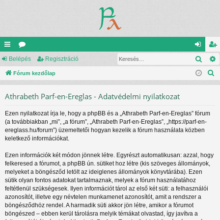
Kere
yo
Belépés
ór
Regisztráció
el
eg
K
rs
Fórum kezdőlap
u
ép
is
e
lin
m
és
ztr
Athrabeth Parf-en-Ereglas - Adatvédelmi nyilatkozat
r
ke
ok
ác
e
Ezen nyilatkozat írja le, hogy a phpBB és a „Athrabeth Parf-en-Ereglas” fórum
s
k
ió
(a továbbiakban „mi”, „a fórum”, „Athrabeth Parf-en-Ereglas”, „https://parf-en-
é
ereglass.hu/forum”) üzemeltetői hogyan kezelik a fórum használata közben
s
keletkező információkat.
Ezen információk két módon jönnek létre. Egyrészt automatikusan: azzal, hogy
felkeresed a fórumot, a phpBB ún. sütiket hoz létre (kis szöveges állományok,
melyeket a böngésződ letölt az ideiglenes állományok könyvtárába). Ezen
sütik olyan fontos adatokat tartalmaznak, melyek a fórum használatához
feltétlenül szükségesek. Ilyen információt tárol az első két süti: a felhasználói
azonosítót, illetve egy névtelen munkamenet azonosítót, amit a rendszer a
böngésződhöz rendel. A harmadik süti akkor jön létre, amikor a fórumot
böngészed – ebben kerül tárolásra melyik témákat olvastad, így javítva a