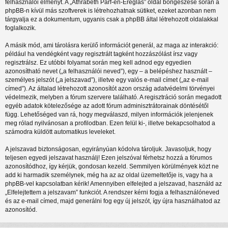
felhasználói élményt. A „Athrabeth Parf-en-Ereglas” oldal böngészése során a
phpBB-n kívül más szoftverek is létrehozhatnak sütiket, ezeket azonban nem
tárgyalja ez a dokumentum, ugyanis csak a phpBB által létrehozott oldalakkal
foglalkozik.
A másik mód, ami tárolásra kerülő információt generál, az maga az interakció:
például ha vendégként vagy regisztrált tagként hozzászólást írsz vagy
regisztrálsz. Ez utóbbi folyamat során meg kell adnod egy egyedien
azonosítható nevet („a felhasználói neved”), egy – a belépéshez használt –
személyes jelszót („a jelszavad”), illetve egy valós e-mail címet („az e-mail
címed”). Az általad létrehozott azonosítót azon ország adatvédelmi törvényei
védelmezik, melyben a fórum szervere található. A regisztráció során megadott
egyéb adatok kötelezősége az adott fórum adminisztrátorainak döntésétől
függ. Lehetőséged van rá, hogy megválaszd, milyen információk jelenjenek
meg rólad nyilvánosan a profilodban. Ezen felül ki-, illetve bekapcsolhatod a
számodra küldött automatikus leveleket.
A jelszavad biztonságosan, egyirányúan kódolva tároljuk. Javasoljuk, hogy
teljesen egyedi jelszavat használj! Ezen jelszóval férhetsz hozzá a fórumos
azonosítódhoz, így kérjük, gondosan kezeld. Semmilyen körülmények közt ne
add ki harmadik személynek, még ha az az oldal üzemeltetője is, vagy ha a
phpBB-vel kapcsolatban kérik! Amennyiben elfelejted a jelszavad, használd az
„Elfelejtettem a jelszavam” funkciót. A rendszer kérni fogja a felhasználóneved
és az e-mail címed, majd generálni fog egy új jelszót, így újra használhatod az
azonosítód.