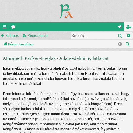
Kere
yo
Belépés
ór
Regisztráció
el
eg
K
rs
Fórum kezdőlap
u
ép
is
e
lin
m
és
ztr
Athrabeth Parf-en-Ereglas - Adatvédelmi nyilatkozat
r
ke
ok
ác
e
Ezen nyilatkozat írja le, hogy a phpBB és a „Athrabeth Parf-en-Ereglas” fórum
s
k
ió
(a továbbiakban „mi”, „a fórum”, „Athrabeth Parf-en-Ereglas”, „https://parf-en-
é
ereglass.hu/forum”) üzemeltetői hogyan kezelik a fórum használata közben
s
keletkező információkat.
Ezen információk két módon jönnek létre. Egyrészt automatikusan: azzal, hogy
felkeresed a fórumot, a phpBB ún. sütiket hoz létre (kis szöveges állományok,
melyeket a böngésződ letölt az ideiglenes állományok könyvtárába). Ezen
sütik olyan fontos adatokat tartalmaznak, melyek a fórum használatához
feltétlenül szükségesek. Ilyen információt tárol az első két süti: a felhasználói
azonosítót, illetve egy névtelen munkamenet azonosítót, amit a rendszer a
böngésződhöz rendel. A harmadik süti akkor jön létre, amikor a fórumot
böngészed – ebben kerül tárolásra melyik témákat olvastad, így javítva a