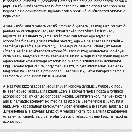
felhasználói élményt. A „Athrabeth Parf-en-Ereglas” oldal böngészése során a
phpBB-n kívül más szoftverek is létrehozhatnak sütiket, ezeket azonban nem
tárgyalja ez a dokumentum, ugyanis csak a phpBB által létrehozott oldalakkal
foglalkozik.
A másik mód, ami tárolásra kerülő információt generál, az maga az interakció:
például ha vendégként vagy regisztrált tagként hozzászólást írsz vagy
regisztrálsz. Ez utóbbi folyamat során meg kell adnod egy egyedien
azonosítható nevet („a felhasználói neved”), egy – a belépéshez használt –
személyes jelszót („a jelszavad”), illetve egy valós e-mail címet („az e-mail
címed”). Az általad létrehozott azonosítót azon ország adatvédelmi törvényei
védelmezik, melyben a fórum szervere található. A regisztráció során megadott
egyéb adatok kötelezősége az adott fórum adminisztrátorainak döntésétől
függ. Lehetőséged van rá, hogy megválaszd, milyen információk jelenjenek
meg rólad nyilvánosan a profilodban. Ezen felül ki-, illetve bekapcsolhatod a
számodra küldött automatikus leveleket.
A jelszavad biztonságosan, egyirányúan kódolva tároljuk. Javasoljuk, hogy
teljesen egyedi jelszavat használj! Ezen jelszóval férhetsz hozzá a fórumos
azonosítódhoz, így kérjük, gondosan kezeld. Semmilyen körülmények közt ne
add ki harmadik személynek, még ha az az oldal üzemeltetője is, vagy ha a
phpBB-vel kapcsolatban kérik! Amennyiben elfelejted a jelszavad, használd az
„Elfelejtettem a jelszavam” funkciót. A rendszer kérni fogja a felhasználóneved
és az e-mail címed, majd generálni fog egy új jelszót, így újra használhatod az
azonosítód.