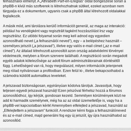
felhasználói élményt. A „Athrabeth Parf-en-Ereglas” oldal böngészése során a
phpBB-n kívül más szoftverek is létrehozhatnak sütiket, ezeket azonban nem
tárgyalja ez a dokumentum, ugyanis csak a phpBB által létrehozott oldalakkal
foglalkozik.
A másik mód, ami tárolásra kerülő információt generál, az maga az interakció:
például ha vendégként vagy regisztrált tagként hozzászólást írsz vagy
regisztrálsz. Ez utóbbi folyamat során meg kell adnod egy egyedien
azonosítható nevet („a felhasználói neved”), egy – a belépéshez használt –
személyes jelszót („a jelszavad”), illetve egy valós e-mail címet („az e-mail
címed”). Az általad létrehozott azonosítót azon ország adatvédelmi törvényei
védelmezik, melyben a fórum szervere található. A regisztráció során megadott
egyéb adatok kötelezősége az adott fórum adminisztrátorainak döntésétől
függ. Lehetőséged van rá, hogy megválaszd, milyen információk jelenjenek
meg rólad nyilvánosan a profilodban. Ezen felül ki-, illetve bekapcsolhatod a
számodra küldött automatikus leveleket.
A jelszavad biztonságosan, egyirányúan kódolva tároljuk. Javasoljuk, hogy
teljesen egyedi jelszavat használj! Ezen jelszóval férhetsz hozzá a fórumos
azonosítódhoz, így kérjük, gondosan kezeld. Semmilyen körülmények közt ne
add ki harmadik személynek, még ha az az oldal üzemeltetője is, vagy ha a
phpBB-vel kapcsolatban kérik! Amennyiben elfelejted a jelszavad, használd az
„Elfelejtettem a jelszavam” funkciót. A rendszer kérni fogja a felhasználóneved
és az e-mail címed, majd generálni fog egy új jelszót, így újra használhatod az
azonosítód.