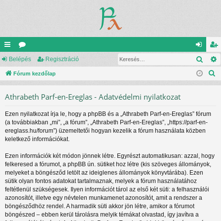
Kere
yo
Belépés
ór
Regisztráció
el
eg
K
rs
Fórum kezdőlap
u
ép
is
e
lin
m
és
ztr
Athrabeth Parf-en-Ereglas - Adatvédelmi nyilatkozat
r
ke
ok
ác
e
Ezen nyilatkozat írja le, hogy a phpBB és a „Athrabeth Parf-en-Ereglas” fórum
s
k
ió
(a továbbiakban „mi”, „a fórum”, „Athrabeth Parf-en-Ereglas”, „https://parf-en-
é
ereglass.hu/forum”) üzemeltetői hogyan kezelik a fórum használata közben
s
keletkező információkat.
Ezen információk két módon jönnek létre. Egyrészt automatikusan: azzal, hogy
felkeresed a fórumot, a phpBB ún. sütiket hoz létre (kis szöveges állományok,
melyeket a böngésződ letölt az ideiglenes állományok könyvtárába). Ezen
sütik olyan fontos adatokat tartalmaznak, melyek a fórum használatához
feltétlenül szükségesek. Ilyen információt tárol az első két süti: a felhasználói
azonosítót, illetve egy névtelen munkamenet azonosítót, amit a rendszer a
böngésződhöz rendel. A harmadik süti akkor jön létre, amikor a fórumot
böngészed – ebben kerül tárolásra melyik témákat olvastad, így javítva a