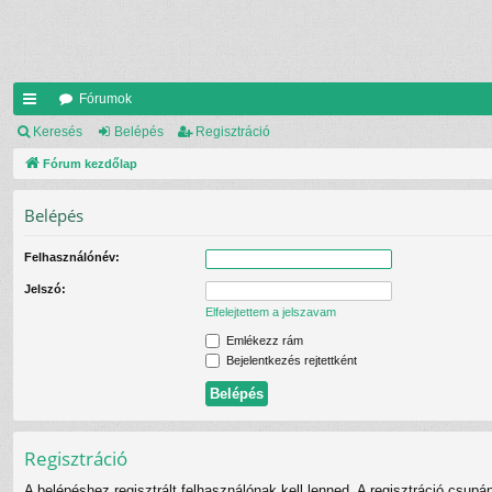
Fórumok
yo
Keresés
Belépés
Regisztráció
rs
Fórum kezdőlap
lin
Belépés
ke
Felhasználónév:
k
Jelszó:
Elfelejtettem a jelszavam
Emlékezz rám
Bejelentkezés rejtettként
Regisztráció
A belépéshez regisztrált felhasználónak kell lenned. A regisztráció csupá