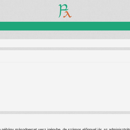
n néhány másodpercet vesz igénybe, de számos előnnyel jár, az adminisztrátor