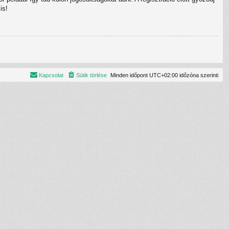
is!
Kapcsolat
Sütik törlése
Minden időpont
UTC+02:00
időzóna szerinti