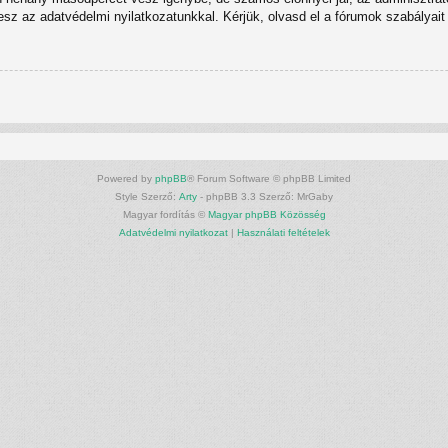
tesz az adatvédelmi nyilatkozatunkkal. Kérjük, olvasd el a fórumok szabályait 
Powered by
phpBB
® Forum Software © phpBB Limited
Style Szerző:
Arty
- phpBB 3.3 Szerző: MrGaby
Magyar fordítás ©
Magyar phpBB Közösség
Adatvédelmi nyilatkozat
|
Használati feltételek