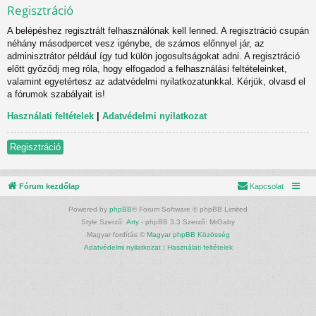
Regisztráció
A belépéshez regisztrált felhasználónak kell lenned. A regisztráció csupán
néhány másodpercet vesz igénybe, de számos előnnyel jár, az
adminisztrátor például így tud külön jogosultságokat adni. A regisztráció
előtt győződj meg róla, hogy elfogadod a felhasználási feltételeinket,
valamint egyetértesz az adatvédelmi nyilatkozatunkkal. Kérjük, olvasd el
a fórumok szabályait is!
Használati feltételek
|
Adatvédelmi nyilatkozat
Regisztráció
Fórum kezdőlap
Kapcsolat
Powered by
phpBB
® Forum Software © phpBB Limited
Style Szerző:
Arty
- phpBB 3.3 Szerző: MrGaby
Magyar fordítás ©
Magyar phpBB Közösség
Adatvédelmi nyilatkozat
|
Használati feltételek