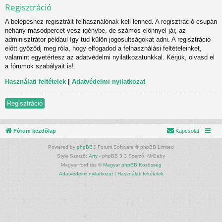
Regisztráció
A belépéshez regisztrált felhasználónak kell lenned. A regisztráció csupán
néhány másodpercet vesz igénybe, de számos előnnyel jár, az
adminisztrátor például így tud külön jogosultságokat adni. A regisztráció
előtt győződj meg róla, hogy elfogadod a felhasználási feltételeinket,
valamint egyetértesz az adatvédelmi nyilatkozatunkkal. Kérjük, olvasd el
a fórumok szabályait is!
Használati feltételek
|
Adatvédelmi nyilatkozat
Regisztráció
Fórum kezdőlap
Kapcsolat
Powered by
phpBB
® Forum Software © phpBB Limited
Style Szerző:
Arty
- phpBB 3.3 Szerző: MrGaby
Magyar fordítás ©
Magyar phpBB Közösség
Adatvédelmi nyilatkozat
|
Használati feltételek