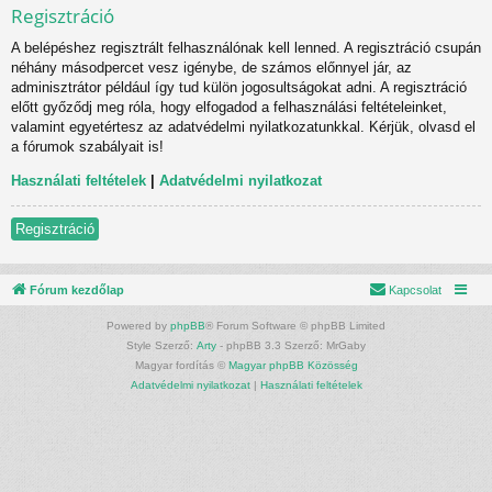
Regisztráció
A belépéshez regisztrált felhasználónak kell lenned. A regisztráció csupán
néhány másodpercet vesz igénybe, de számos előnnyel jár, az
adminisztrátor például így tud külön jogosultságokat adni. A regisztráció
előtt győződj meg róla, hogy elfogadod a felhasználási feltételeinket,
valamint egyetértesz az adatvédelmi nyilatkozatunkkal. Kérjük, olvasd el
a fórumok szabályait is!
Használati feltételek
|
Adatvédelmi nyilatkozat
Regisztráció
Fórum kezdőlap
Kapcsolat
Powered by
phpBB
® Forum Software © phpBB Limited
Style Szerző:
Arty
- phpBB 3.3 Szerző: MrGaby
Magyar fordítás ©
Magyar phpBB Közösség
Adatvédelmi nyilatkozat
|
Használati feltételek