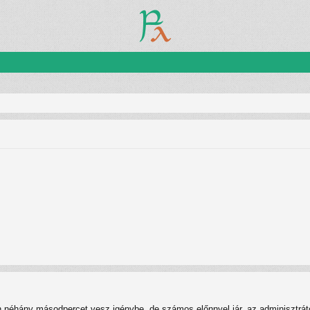
n néhány másodpercet vesz igénybe, de számos előnnyel jár, az adminisztrátor