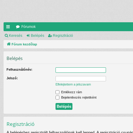
Fórumok
yo
Keresés
Belépés
Regisztráció
rs
Fórum kezdőlap
lin
Belépés
ke
Felhasználónév:
k
Jelszó:
Elfelejtettem a jelszavam
Emlékezz rám
Bejelentkezés rejtettként
Regisztráció
A belépéshez regisztrált felhasználónak kell lenned. A regisztráció csupá