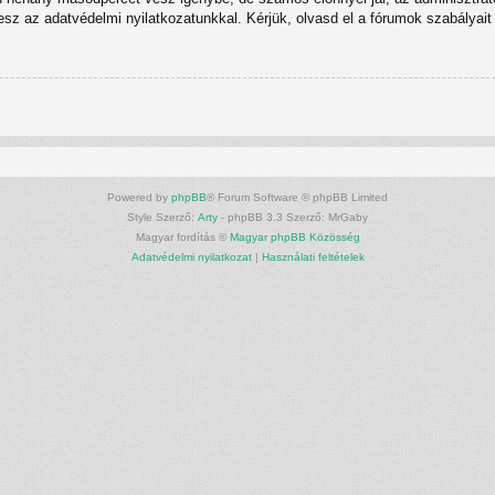
tesz az adatvédelmi nyilatkozatunkkal. Kérjük, olvasd el a fórumok szabályait 
Powered by
phpBB
® Forum Software © phpBB Limited
Style Szerző:
Arty
- phpBB 3.3 Szerző: MrGaby
Magyar fordítás ©
Magyar phpBB Közösség
Adatvédelmi nyilatkozat
|
Használati feltételek