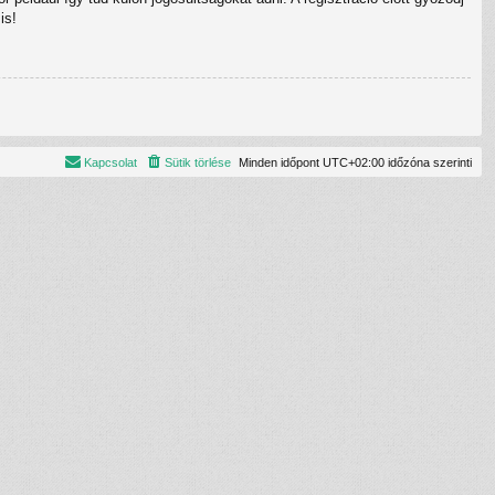
is!
Kapcsolat
Sütik törlése
Minden időpont
UTC+02:00
időzóna szerinti