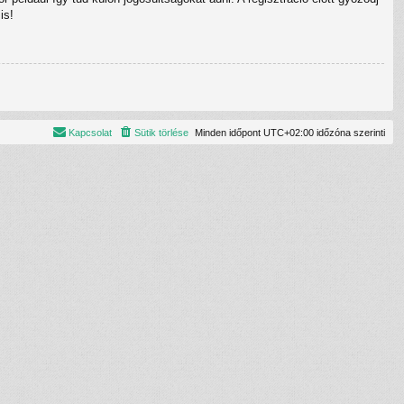
is!
Kapcsolat
Sütik törlése
Minden időpont
UTC+02:00
időzóna szerinti