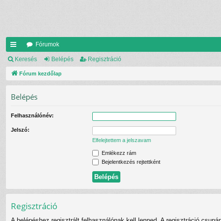
Fórumok
yo
Keresés
Belépés
Regisztráció
rs
Fórum kezdőlap
lin
Belépés
ke
Felhasználónév:
k
Jelszó:
Elfelejtettem a jelszavam
Emlékezz rám
Bejelentkezés rejtettként
Regisztráció
A belépéshez regisztrált felhasználónak kell lenned. A regisztráció csupá