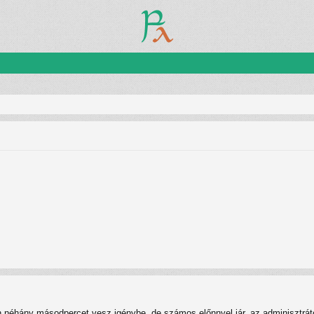
n néhány másodpercet vesz igénybe, de számos előnnyel jár, az adminisztrátor