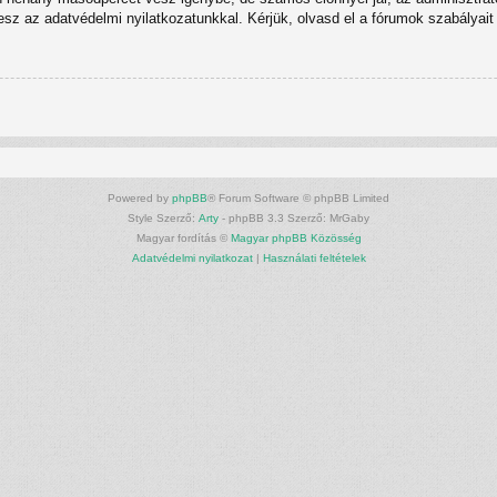
tesz az adatvédelmi nyilatkozatunkkal. Kérjük, olvasd el a fórumok szabályait 
Powered by
phpBB
® Forum Software © phpBB Limited
Style Szerző:
Arty
- phpBB 3.3 Szerző: MrGaby
Magyar fordítás ©
Magyar phpBB Közösség
Adatvédelmi nyilatkozat
|
Használati feltételek