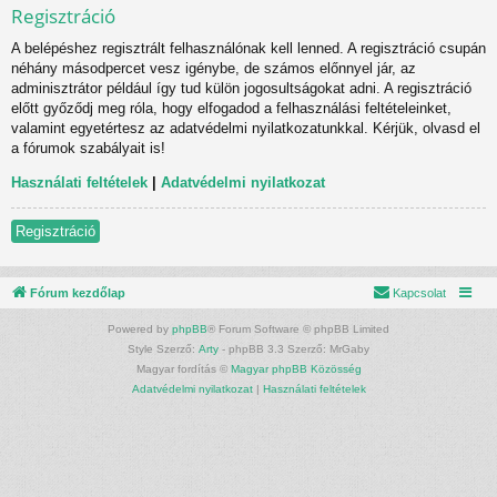
Regisztráció
A belépéshez regisztrált felhasználónak kell lenned. A regisztráció csupán
néhány másodpercet vesz igénybe, de számos előnnyel jár, az
adminisztrátor például így tud külön jogosultságokat adni. A regisztráció
előtt győződj meg róla, hogy elfogadod a felhasználási feltételeinket,
valamint egyetértesz az adatvédelmi nyilatkozatunkkal. Kérjük, olvasd el
a fórumok szabályait is!
Használati feltételek
|
Adatvédelmi nyilatkozat
Regisztráció
Fórum kezdőlap
Kapcsolat
Powered by
phpBB
® Forum Software © phpBB Limited
Style Szerző:
Arty
- phpBB 3.3 Szerző: MrGaby
Magyar fordítás ©
Magyar phpBB Közösség
Adatvédelmi nyilatkozat
|
Használati feltételek