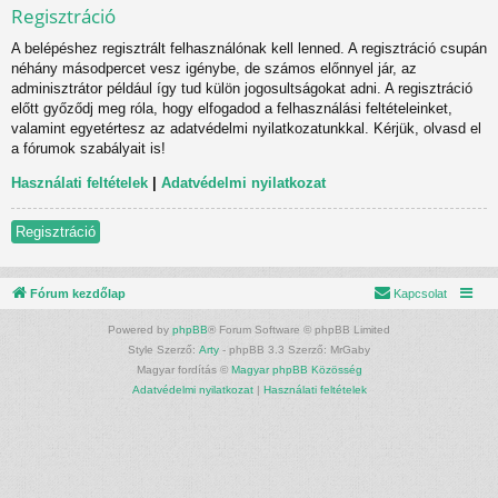
Regisztráció
A belépéshez regisztrált felhasználónak kell lenned. A regisztráció csupán
néhány másodpercet vesz igénybe, de számos előnnyel jár, az
adminisztrátor például így tud külön jogosultságokat adni. A regisztráció
előtt győződj meg róla, hogy elfogadod a felhasználási feltételeinket,
valamint egyetértesz az adatvédelmi nyilatkozatunkkal. Kérjük, olvasd el
a fórumok szabályait is!
Használati feltételek
|
Adatvédelmi nyilatkozat
Regisztráció
Fórum kezdőlap
Kapcsolat
Powered by
phpBB
® Forum Software © phpBB Limited
Style Szerző:
Arty
- phpBB 3.3 Szerző: MrGaby
Magyar fordítás ©
Magyar phpBB Közösség
Adatvédelmi nyilatkozat
|
Használati feltételek