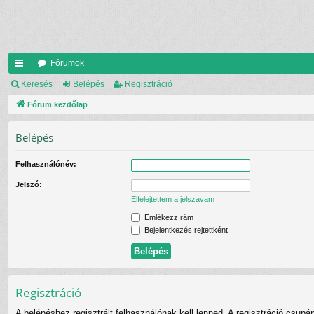
Fórumok
yo
Keresés
Belépés
Regisztráció
rs
Fórum kezdőlap
lin
Belépés
ke
Felhasználónév:
k
Jelszó:
Elfelejtettem a jelszavam
Emlékezz rám
Bejelentkezés rejtettként
Regisztráció
A belépéshez regisztrált felhasználónak kell lenned. A regisztráció csupá