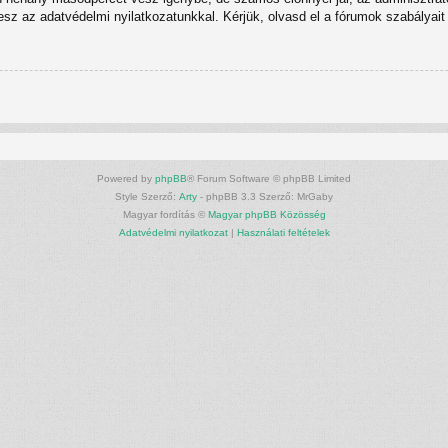
tesz az adatvédelmi nyilatkozatunkkal. Kérjük, olvasd el a fórumok szabályait 
Powered by
phpBB
® Forum Software © phpBB Limited
Style Szerző:
Arty
- phpBB 3.3 Szerző: MrGaby
Magyar fordítás ©
Magyar phpBB Közösség
Adatvédelmi nyilatkozat
|
Használati feltételek