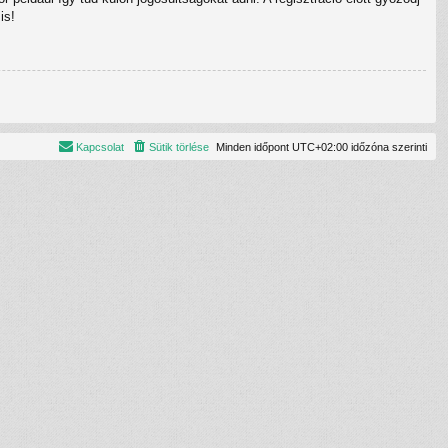
is!
Kapcsolat
Sütik törlése
Minden időpont
UTC+02:00
időzóna szerinti