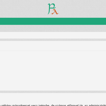
n néhány másodpercet vesz igénybe, de számos előnnyel jár, az adminisztrátor