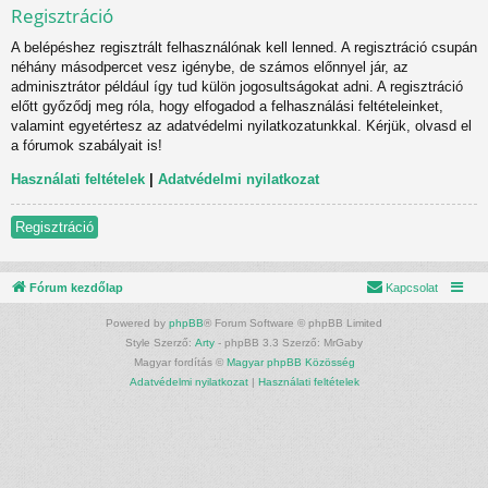
Regisztráció
A belépéshez regisztrált felhasználónak kell lenned. A regisztráció csupán
néhány másodpercet vesz igénybe, de számos előnnyel jár, az
adminisztrátor például így tud külön jogosultságokat adni. A regisztráció
előtt győződj meg róla, hogy elfogadod a felhasználási feltételeinket,
valamint egyetértesz az adatvédelmi nyilatkozatunkkal. Kérjük, olvasd el
a fórumok szabályait is!
Használati feltételek
|
Adatvédelmi nyilatkozat
Regisztráció
Fórum kezdőlap
Kapcsolat
Powered by
phpBB
® Forum Software © phpBB Limited
Style Szerző:
Arty
- phpBB 3.3 Szerző: MrGaby
Magyar fordítás ©
Magyar phpBB Közösség
Adatvédelmi nyilatkozat
|
Használati feltételek