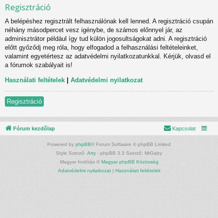
Regisztráció
A belépéshez regisztrált felhasználónak kell lenned. A regisztráció csupán
néhány másodpercet vesz igénybe, de számos előnnyel jár, az
adminisztrátor például így tud külön jogosultságokat adni. A regisztráció
előtt győződj meg róla, hogy elfogadod a felhasználási feltételeinket,
valamint egyetértesz az adatvédelmi nyilatkozatunkkal. Kérjük, olvasd el
a fórumok szabályait is!
Használati feltételek
|
Adatvédelmi nyilatkozat
Regisztráció
Fórum kezdőlap
Kapcsolat
Powered by
phpBB
® Forum Software © phpBB Limited
Style Szerző:
Arty
- phpBB 3.3 Szerző: MrGaby
Magyar fordítás ©
Magyar phpBB Közösség
Adatvédelmi nyilatkozat
|
Használati feltételek