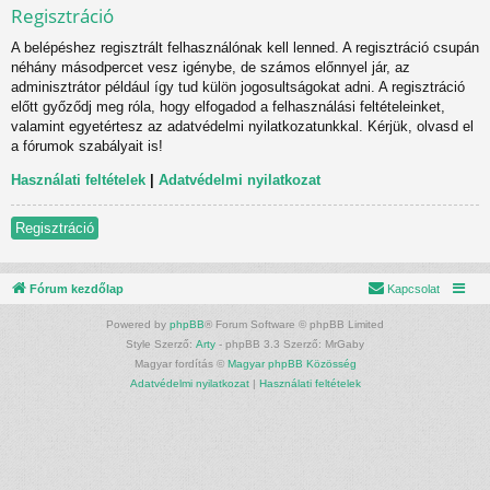
Regisztráció
A belépéshez regisztrált felhasználónak kell lenned. A regisztráció csupán
néhány másodpercet vesz igénybe, de számos előnnyel jár, az
adminisztrátor például így tud külön jogosultságokat adni. A regisztráció
előtt győződj meg róla, hogy elfogadod a felhasználási feltételeinket,
valamint egyetértesz az adatvédelmi nyilatkozatunkkal. Kérjük, olvasd el
a fórumok szabályait is!
Használati feltételek
|
Adatvédelmi nyilatkozat
Regisztráció
Fórum kezdőlap
Kapcsolat
Powered by
phpBB
® Forum Software © phpBB Limited
Style Szerző:
Arty
- phpBB 3.3 Szerző: MrGaby
Magyar fordítás ©
Magyar phpBB Közösség
Adatvédelmi nyilatkozat
|
Használati feltételek