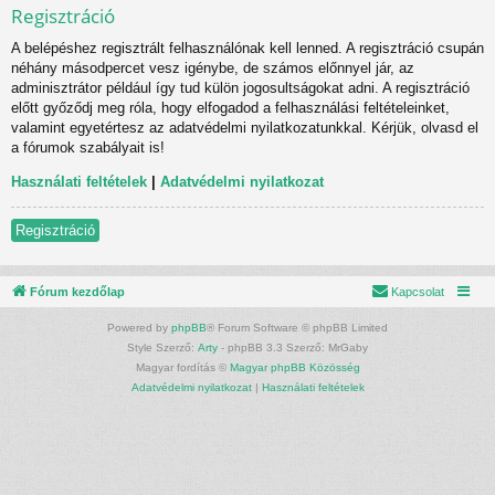
Regisztráció
A belépéshez regisztrált felhasználónak kell lenned. A regisztráció csupán
néhány másodpercet vesz igénybe, de számos előnnyel jár, az
adminisztrátor például így tud külön jogosultságokat adni. A regisztráció
előtt győződj meg róla, hogy elfogadod a felhasználási feltételeinket,
valamint egyetértesz az adatvédelmi nyilatkozatunkkal. Kérjük, olvasd el
a fórumok szabályait is!
Használati feltételek
|
Adatvédelmi nyilatkozat
Regisztráció
Fórum kezdőlap
Kapcsolat
Powered by
phpBB
® Forum Software © phpBB Limited
Style Szerző:
Arty
- phpBB 3.3 Szerző: MrGaby
Magyar fordítás ©
Magyar phpBB Közösség
Adatvédelmi nyilatkozat
|
Használati feltételek