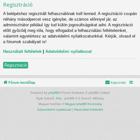
Regisztráció
A belépéshez regisztrált felhasználónak kell lenned. A regisztráció csupán
néhány másodpercet vesz igénybe, de számos előnnyel jár, az
adminisztrátor például így tud külön jogosultságokat adni. A regisztráció
előtt győződj meg róla, hogy elfogadod a felhasználási feltételeinket,
valamint egyetértesz az adatvédelmi nyilatkozatunkkal. Kérjük, olvasd el
a fórumok szabályait is!
Használati feltételek
|
Adatvédelmi nyilatkozat
Regisztráció
Fórum kezdőlap
Kapcsolat
Powered by
phpBB
® Forum Software © phpBB Limited
Style Szerző:
Arty
- phpBB 3.3 Szerző: MrGaby
Magyar fordítás ©
Magyar phpBB Közösség
Adatvédelmi nyilatkozat
|
Használati feltételek