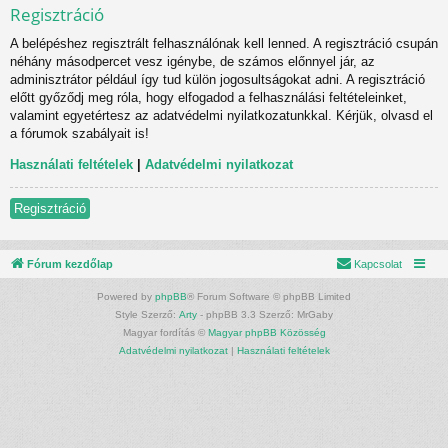
Regisztráció
A belépéshez regisztrált felhasználónak kell lenned. A regisztráció csupán
néhány másodpercet vesz igénybe, de számos előnnyel jár, az
adminisztrátor például így tud külön jogosultságokat adni. A regisztráció
előtt győződj meg róla, hogy elfogadod a felhasználási feltételeinket,
valamint egyetértesz az adatvédelmi nyilatkozatunkkal. Kérjük, olvasd el
a fórumok szabályait is!
Használati feltételek
|
Adatvédelmi nyilatkozat
Regisztráció
Fórum kezdőlap
Kapcsolat
Powered by
phpBB
® Forum Software © phpBB Limited
Style Szerző:
Arty
- phpBB 3.3 Szerző: MrGaby
Magyar fordítás ©
Magyar phpBB Közösség
Adatvédelmi nyilatkozat
|
Használati feltételek