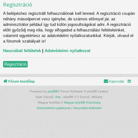
Regisztráció
A belépéshez regisztrált felhasználónak kell lenned. A regisztráció csupán
néhány másodpercet vesz igénybe, de számos előnnyel jár, az
adminisztrátor például így tud külön jogosultságokat adni. A regisztráció
előtt győződj meg róla, hogy elfogadod a felhasználási feltételeinket,
valamint egyetértesz az adatvédelmi nyilatkozatunkkal. Kérjük, olvasd el
a fórumok szabályait is!
Használati feltételek
|
Adatvédelmi nyilatkozat
Regisztráció
Fórum kezdőlap
Kapcsolat
Powered by
phpBB
® Forum Software © phpBB Limited
Style Szerző:
Arty
- phpBB 3.3 Szerző: MrGaby
Magyar fordítás ©
Magyar phpBB Közösség
Adatvédelmi nyilatkozat
|
Használati feltételek