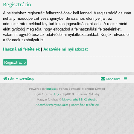
Regisztráció
A belépéshez regisztrált felhasználónak kell lenned. A regisztráció csupán
néhány másodpercet vesz igénybe, de számos előnnyel jár, az
adminisztrátor például így tud külön jogosultságokat adni. A regisztráció
előtt győződj meg róla, hogy elfogadod a felhasználási feltételeinket,
valamint egyetértesz az adatvédelmi nyilatkozatunkkal. Kérjük, olvasd el
a fórumok szabályait is!
Használati feltételek
|
Adatvédelmi nyilatkozat
Regisztráció
Fórum kezdőlap
Kapcsolat
Powered by
phpBB
® Forum Software © phpBB Limited
Style Szerző:
Arty
- phpBB 3.3 Szerző: MrGaby
Magyar fordítás ©
Magyar phpBB Közösség
Adatvédelmi nyilatkozat
|
Használati feltételek