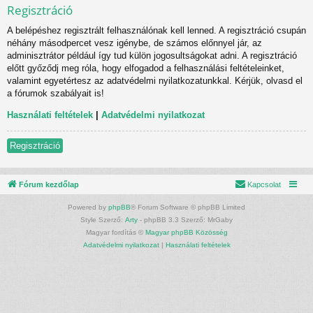
Regisztráció
A belépéshez regisztrált felhasználónak kell lenned. A regisztráció csupán
néhány másodpercet vesz igénybe, de számos előnnyel jár, az
adminisztrátor például így tud külön jogosultságokat adni. A regisztráció
előtt győződj meg róla, hogy elfogadod a felhasználási feltételeinket,
valamint egyetértesz az adatvédelmi nyilatkozatunkkal. Kérjük, olvasd el
a fórumok szabályait is!
Használati feltételek
|
Adatvédelmi nyilatkozat
Regisztráció
Fórum kezdőlap
Kapcsolat
Powered by
phpBB
® Forum Software © phpBB Limited
Style Szerző:
Arty
- phpBB 3.3 Szerző: MrGaby
Magyar fordítás ©
Magyar phpBB Közösség
Adatvédelmi nyilatkozat
|
Használati feltételek