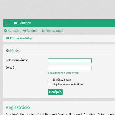
Fórumok
yo
Keresés
Belépés
Regisztráció
rs
Fórum kezdőlap
lin
Belépés
ke
Felhasználónév:
k
Jelszó:
Elfelejtettem a jelszavam
Emlékezz rám
Bejelentkezés rejtettként
Regisztráció
A belépéshez regisztrált felhasználónak kell lenned. A regisztráció csupá