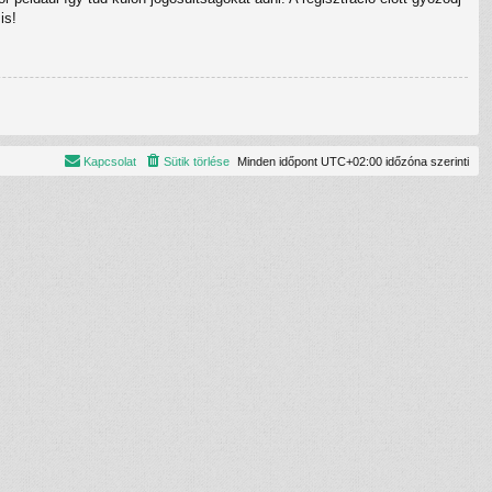
is!
Kapcsolat
Sütik törlése
Minden időpont
UTC+02:00
időzóna szerinti