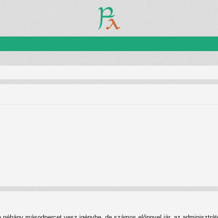
n néhány másodpercet vesz igénybe, de számos előnnyel jár, az adminisztrátor