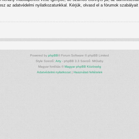
tesz az adatvédelmi nyilatkozatunkkal. Kérjük, olvasd el a fórumok szabályait 
Powered by
phpBB
® Forum Software © phpBB Limited
Style Szerző:
Arty
- phpBB 3.3 Szerző: MrGaby
Magyar fordítás ©
Magyar phpBB Közösség
Adatvédelmi nyilatkozat
|
Használati feltételek